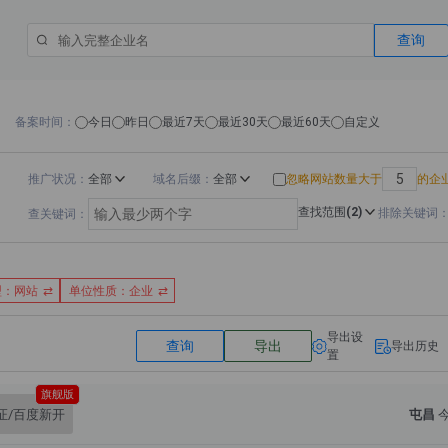
查询
备案时间
今日
昨日
最近7天
最近30天
最近60天
自定义
推广状况
全部
域名后缀
全部
忽略网站数量大于
的企
查找范围
(2)
排除关键词
查关键词
型：网站
单位性质：企业
导出设
查询
导出
导出历史
置
旗舰版
证/百度新开
屯昌