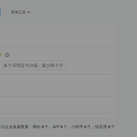
查询工具
业。
今日企业备案数量：网站
0
个，APP
0
个，小程序
0
个，快应用
0
个