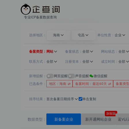
选择地区
海南
屯昌
单位性质
企业
备案类型
网站
备案状态
全部
网站状态
全部
联系方式
全部
注册资本
全部
成立时间
全部
新增提醒
网页提醒
声音提醒
微信提醒
已选条件
地区：海南
备案时间：最近60天
备案类
排序结果
首次备案日期排序
单击复制
旗舰版
数据类型
新备案企业
新开通网站企业
蓝V认