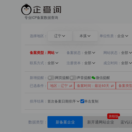
选择地区
辽宁
本溪
单位性质
企业
备案类型
网站
备案状态
全部
网站状态
全部
联系方式
全部
注册资本
全部
成立时间
全部
新增提醒
网页提醒
声音提醒
微信提醒
已选条件
地区：辽宁
备案时间：最近60天
备案类
排序结果
首次备案日期排序
单击复制
旗舰版
数据类型
新备案企业
新开通网站企业
蓝V认