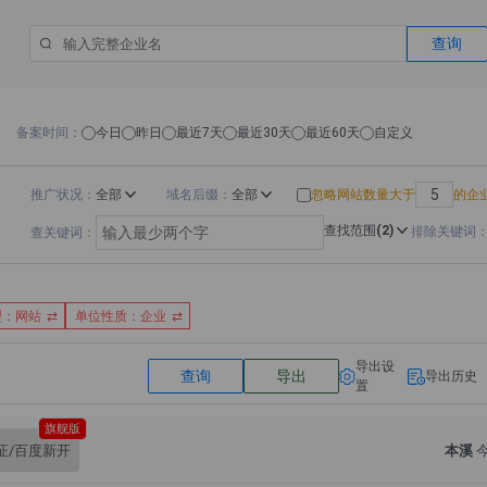
查询
备案时间
今日
昨日
最近7天
最近30天
最近60天
自定义
推广状况
全部
域名后缀
全部
忽略网站数量大于
的企
查找范围
(2)
排除关键词
查关键词
型：网站
单位性质：企业
导出设
查询
导出
导出历史
置
旗舰版
证/百度新开
本溪