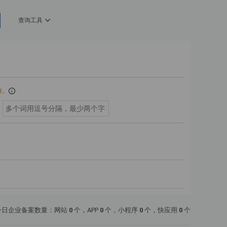
查询工具
业。
今日企业备案数量：网站
0
个，APP
0
个，小程序
0
个，快应用
0
个