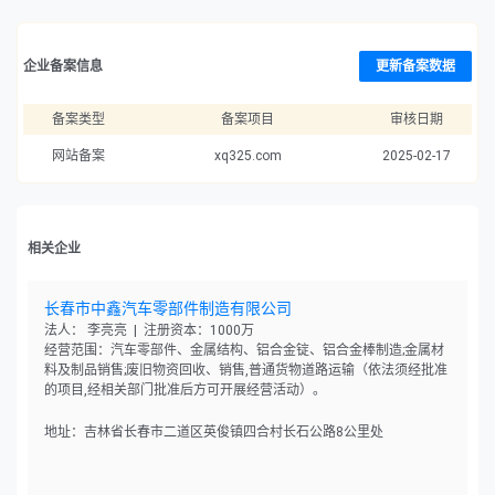
企业备案信息
更新备案数据
备案类型
备案项目
审核日期
网站备案
xq325.com
2025-02-17
相关企业
长春市中鑫汽车零部件制造有限公司
法人： 李亮亮 | 注册资本：1000万
经营范围：汽车零部件、金属结构、铝合金锭、铝合金棒制造;金属材
料及制品销售;废旧物资回收、销售,普通货物道路运输（依法须经批准
的项目,经相关部门批准后方可开展经营活动）。
地址：吉林省长春市二道区英俊镇四合村长石公路8公里处