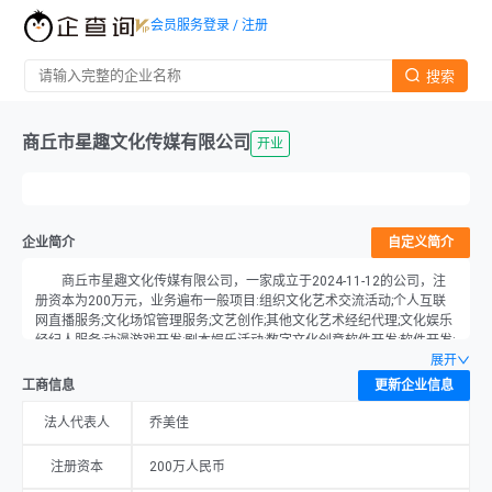
会员服务
登录 / 注册
搜索
商丘市星趣文化传媒有限公司
开业
企业简介
自定义简介
商丘市星趣文化传媒有限公司，一家成立于2024-11-12的公司，注
册资本为200万元，业务遍布一般项目:组织文化艺术交流活动;个人互联
网直播服务;文化场馆管理服务;文艺创作;其他文化艺术经纪代理;文化娱乐
经纪人服务;动漫游戏开发;剧本娱乐活动;数字文化创意软件开发;软件开发;
软件销售;技术服务、技术开发、技术咨询、技术交流、技术转让、技术
展开
推广;专业设计服务;信息技术咨询服务;互联网数据服务;数字技术服务;互联
工商信息
更新企业信息
网销售（除销售需要许可的商品）;互联网设备销售;电子产品销售;计算器
设备销售;服装服饰零售;针纺织品销售;鞋帽零售（除依法须经批准的项目
法人代表人
乔美佳
外,凭营业执照依法自主开展经营活动）。位于商丘市睢阳区闫集乡楚庙
村53号，以乔美佳为法定代表人，公司现处于开业。
注册资本
200万人民币