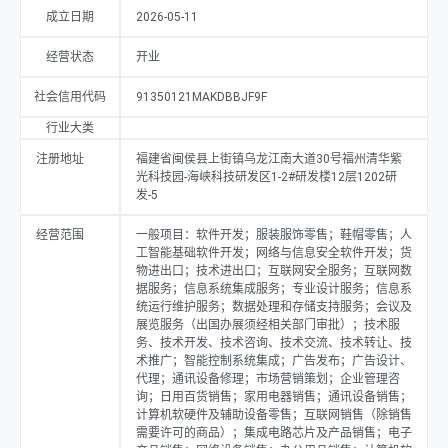
（除销售需要许可的商品）；集成电路芯片及产品销售；电子产品销售；
成立日期
2026-05-11
网络设备销售；办公用品销售；计算机软硬件及辅助设备批发。（除依法
须经批准的项目外，凭营业执照依法自主开展经营活动）许可项目：第二
经营状态
开业
类增值电信业务；道路货物运输（不含危险货物）。（依法须经批准的项
目，经相关部门批准后方可开展经营活动，具体经营项目以相关部门批准
文件或许可证件为准）。
社会信用代码
91350121MAKDBBJF9F
行业大类
注册地址
福建省闽侯县上街镇乌龙江南大道30号福州清华紫
光科技园-海峡科技研发区1-2#研发楼12层1202研
发-5
经营范围
一般项目：软件开发；服装服饰零售；鞋帽零售；人
工智能基础软件开发；网络与信息安全软件开发；货
物进出口；技术进出口；互联网安全服务；互联网数
据服务；信息系统集成服务；专业设计服务；信息系
统运行维护服务；数据处理和存储支持服务；会议及
展览服务（出国办展须经相关部门审批）；技术服
务、技术开发、技术咨询、技术交流、技术转让、技
术推广；智能控制系统集成；广告发布；广告设计、
代理；通讯设备修理；市场营销策划；企业管理咨
询；日用百货销售；家用电器销售；通讯设备销售；
计算机软硬件及辅助设备零售；互联网销售（除销售
需要许可的商品）；集成电路芯片及产品销售；电子