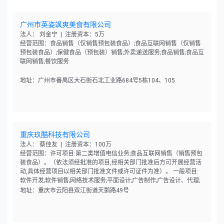
广州市英姿飒爽美食有限公司
法人： 刘金宁 | 注册资本：5万
经营范围：食品销售（仅销售预包装食品）;食品互联网销售（仅销售
预包装食品）;保健食品（预包装）销售;外卖递送服务;食品销售;食品互
联网销售;餐饮服务
地址：广州市番禺区大石街石北工业路684号5栋104、105
重庆玖酷科技有限公司
法人： 蔡佳友 | 注册资本：100万
经营范围：许可项目:第二类增值电信业务;食品互联网销售（销售预包
装食品）。（依法须经批准的项目,经相关部门批准后方可开展经营活
动,具体经营项目以相关部门批准文件或许可证件为准）。 一般项目:
软件开发;软件销售;网络技术服务;平面设计;广告制作;广告设计、代理;
广告发布（非广播电台、电视台、报刊出版单位）;市场营销策划;图文
地址：重庆市云阳县双江街道天鹅路49号
设计制作;会议及展览服务;婚姻介绍服务;摄像及视频制作服务;信息咨询
服务（不含许可类信息咨询服务）;日用百货销售;农副产品销售;食用农
产品零售;五金产品零售;建筑材料销售;日用杂品销售;化妆品零售;日用