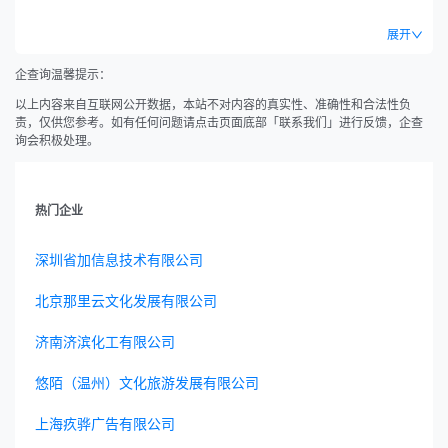
品销售;服装服饰零售;珠宝首饰零售;机械设备销售;机械零件、零部件销
售;互联网销售（除销售需要许可的商品）。（除依法须经批准的项目
展开
外,凭营业执照依法自主开展经营活动）。
企查询温馨提示：
以上内容来自互联网公开数据，本站不对内容的真实性、准确性和合法性负
责，仅供您参考。如有任何问题请点击页面底部「联系我们」进行反馈，企查
询会积极处理。
热门企业
深圳省加信息技术有限公司
北京那里云文化发展有限公司
济南济滨化工有限公司
悠陌（温州）文化旅游发展有限公司
上海疚骅广告有限公司