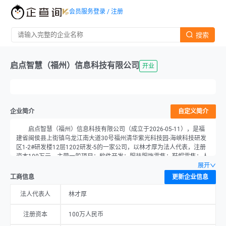
会员服务
登录 / 注册
搜索
启点智慧（福州）信息科技有限公司
开业
企业简介
自定义简介
启点智慧（福州）信息科技有限公司（成立于2026-05-11），是福
建省闽侯县上街镇乌龙江南大道30号福州清华紫光科技园-海峡科技研发
区1-2#研发楼12层1202研发-5的一家公司，以林才厚为法人代表，注册
资本100万元，主营一般项目：软件开发；服装服饰零售；鞋帽零售；人
工智能基础软件开发；网络与信息安全软件开发；货物进出口；技术进出
展开
口；互联网安全服务；互联网数据服务；信息系统集成服务；专业设计服
工商信息
更新企业信息
务；信息系统运行维护服务；数据处理和存储支持服务；会议及展览服务
（出国办展须经相关部门审批）；技术服务、技术开发、技术咨询、技术
法人代表人
林才厚
交流、技术转让、技术推广；智能控制系统集成；广告发布；广告设计、
代理；通讯设备修理；市场营销策划；企业管理咨询；日用百货销售；家
注册资本
100万人民币
用电器销售；通讯设备销售；计算机软硬件及辅助设备零售；互联网销售