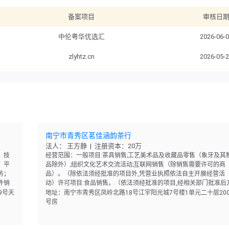
备案项目
审核日
中伦粤华优选汇
2026-06-
zlyhtz.cn
2026-05-
南宁市青秀区茗佳涵韵茶行
法人： 王方静 | 注册资本：20万
；技
经营范围：一般项目:茶具销售;工艺美术品及收藏品零售（象牙及其
；平
品除外）;组织文化艺术交流活动;互联网销售（除销售需要许可的商
务；
品）。（除依法须经批准的项目外,凭营业执照依法自主开展经营活
件销
动）许可项目:食品销售。（依法须经批准的项目,经相关部门批准后
活
可开展经营活动,具体经营项目以相关部门批准文件或许可证件为准
9号天
地址：南宁市青秀区凤岭北路18号江宇阳光城7号楼1单元二十层200
号房