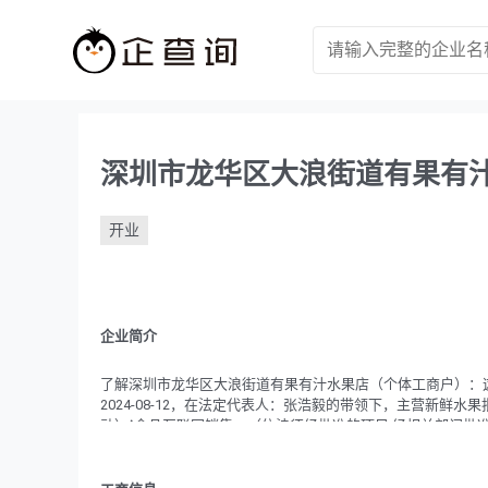
深圳市龙华区大浪街道有果有
开业
企业简介
了解深圳市龙华区大浪街道有果有汁水果店（个体工商户）：这
2024-08-12，在法定代表人：张浩毅的带领下，主营新鲜
动）^食品互联网销售。（依法须经批准的项目,经相关部门批
本为1万元，当前经营状况为开业。