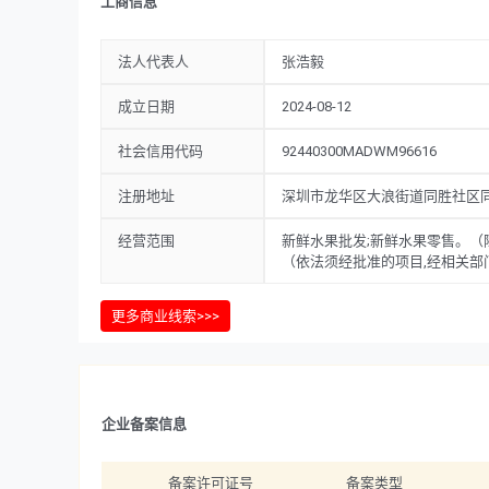
工商信息
法人代表人
张浩毅
成立日期
2024-08-12
社会信用代码
92440300MADWM96616
注册地址
深圳市龙华区大浪街道同胜社区同富
经营范围
新鲜水果批发;新鲜水果零售。（
（依法须经批准的项目,经相关部
更多商业线索>>>
企业备案信息
备案许可证号
备案类型