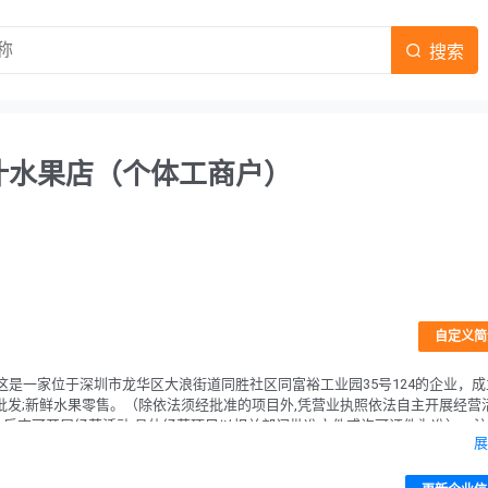
搜索
汁水果店（个体工商户）
自定义简
是一家位于深圳市龙华区大浪街道同胜社区同富裕工业园35号124的企业，成
水果批发;新鲜水果零售。（除依法须经批准的项目外,凭营业执照依法自主开展经营
准后方可开展经营活动,具体经营项目以相关部门批准文件或许可证件为准），
展