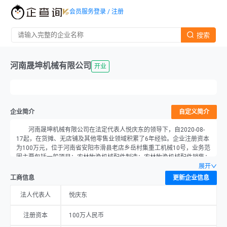
会员服务
登录 / 注册
搜索
河南晟坤机械有限公司
开业
企业简介
自定义简介
河南晟坤机械有限公司在法定代表人悦庆东的领导下，自2020-08-
17起，在货摊、无店铺及其他零售业领域积累了6年经验。企业注册资本
为100万元，位于河南省安阳市滑县老店乡岳村集重工机械10号，业务范
围主要包括一般项目：农林牧渔机械配件制造；农林牧渔机械配件销售；
机械设备研发；机械设备销售；农业机械制造；农业机械销售；农副食品
展开
加工专用设备制造；农副食品加工专用设备销售；包装专用设备制造；包
工商信息
更新企业信息
装专用设备销售；衡器制造；衡器销售；货物进出口；技术进出口；进出
口代理（除依法须经批准的项目外，凭营业执照依法自主开展经营活
法人代表人
悦庆东
动）。
注册资本
100万人民币