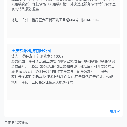
预包装食品）;保健食品（预包装）销售;外卖递送服务;食品销售;食品互
联网销售;餐饮服务
地址：广州市番禺区大石街石北工业路684号5栋104、105
重庆玖酷科技有限公司
法人： 蔡佳友 | 注册资本：100万
经营范围：许可项目:第二类增值电信业务;食品互联网销售（销售预包
装食品）。（依法须经批准的项目,经相关部门批准后方可开展经营活
动,具体经营项目以相关部门批准文件或许可证件为准）。 一般项目:
软件开发;软件销售;网络技术服务;平面设计;广告制作;广告设计、代理;
广告发布（非广播电台、电视台、报刊出版单位）;市场营销策划;图文
地址：重庆市云阳县双江街道天鹅路49号
设计制作;会议及展览服务;婚姻介绍服务;摄像及视频制作服务;信息咨询
服务（不含许可类信息咨询服务）;日用百货销售;农副产品销售;食用农
产品零售;五金产品零售;建筑材料销售;日用杂品销售;化妆品零售;日用
品销售;服装服饰零售;珠宝首饰零售;机械设备销售;机械零件、零部件销
售;互联网销售（除销售需要许可的商品）。（除依法须经批准的项目
展开
外,凭营业执照依法自主开展经营活动）。
企查询温馨提示：