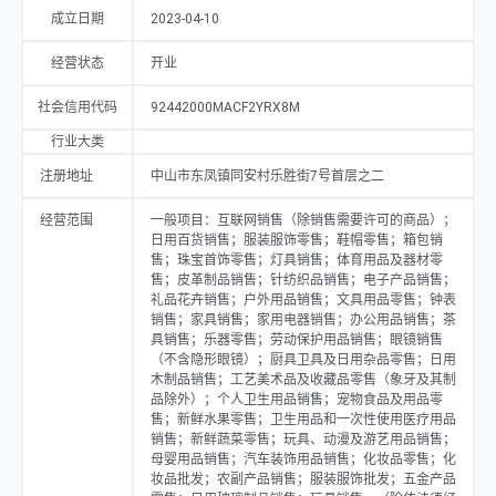
成立日期
2023-04-10
经营状态
开业
社会信用代码
92442000MACF2YRX8M
行业大类
注册地址
中山市东凤镇同安村乐胜街7号首层之二
经营范围
一般项目：互联网销售（除销售需要许可的商品）；
日用百货销售；服装服饰零售；鞋帽零售；箱包销
售；珠宝首饰零售；灯具销售；体育用品及器材零
售；皮革制品销售；针纺织品销售；电子产品销售；
礼品花卉销售；户外用品销售；文具用品零售；钟表
销售；家具销售；家用电器销售；办公用品销售；茶
具销售；乐器零售；劳动保护用品销售；眼镜销售
（不含隐形眼镜）；厨具卫具及日用杂品零售；日用
木制品销售；工艺美术品及收藏品零售（象牙及其制
品除外）；个人卫生用品销售；宠物食品及用品零
售；新鲜水果零售；卫生用品和一次性使用医疗用品
销售；新鲜蔬菜零售；玩具、动漫及游艺用品销售；
母婴用品销售；汽车装饰用品销售；化妆品零售；化
妆品批发；农副产品销售；服装服饰批发；五金产品