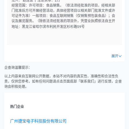
法人： 赵连波 | 注册资本：2万
经营范围：许可项目：食品销售。（依法须经批准的项目，经相关部
门批准后方可开展经营活动，具体经营项目以相关部门批准文件或许
可证件为准）一般项目：食品互联网销售（仅销售预包装食品）；会
议及展览服务。（除依法须经批准的项目外，凭营业执照依法自主开
展经营活动）
地址：黑龙江省哈尔滨市利民开发区杉杉路59号
展开
企查询温馨提示：
以上内容来自互联网公开数据，本站不对内容的真实性、准确性和合法性负
责，仅供您参考。如有任何问题请点击页面底部「联系我们」进行反馈，企查
询会积极处理。
热门企业
广州捷宝电子科技股份有限公司