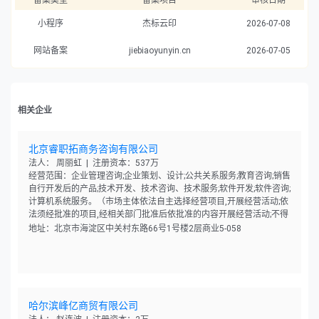
备案类型
备案项目
审核日期
小程序
杰标云印
2026-07-08
网站备案
jiebiaoyunyin.cn
2026-07-05
相关企业
北京睿职拓商务咨询有限公司
法人： 周丽虹 | 注册资本：537万
经营范围：企业管理咨询;企业策划、设计;公共关系服务;教育咨询;销售
自行开发后的产品;技术开发、技术咨询、技术服务;软件开发;软件咨询;
计算机系统服务。（市场主体依法自主选择经营项目,开展经营活动;依
法须经批准的项目,经相关部门批准后依批准的内容开展经营活动;不得
从事国家和本市产业政策禁止和限制类项目的经营活动。）
地址：北京市海淀区中关村东路66号1号楼2层商业5-058
哈尔滨峰亿商贸有限公司