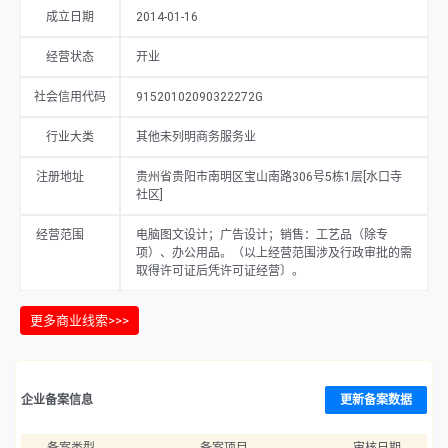
成立日期
2014-01-16
经营状态
开业
社会信用代码
91520102090322272G
行业大类
其他未列明商务服务业
注册地址
贵州省贵阳市南明区宝山南路306号5栋1层[水口寺
社区]
经营范围
电脑图文设计；广告设计；销售：工艺品（除专
项）、办公用品。（以上经营范围涉及行政审批的需
取得许可证后凭许可证经营〕。
更多商业线索>>>
企业备案信息
更新备案数据