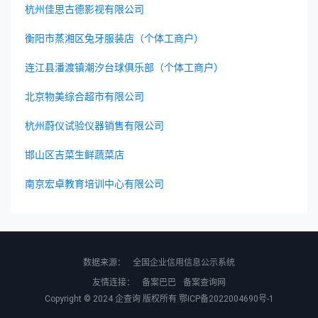
杭州佳思古德影视有限公司
衡阳市蒸湘区兔牙服装店（个体工商户）
连江县潘渡镇潮汐台球俱乐部（个体工商户）
北京物美综合超市有限公司
杭州蔚仪试验仪器销售有限公司
邯山区吉菜生鲜蔬菜店
南京宏卓教育培训中心有限公司
数据来源：
全国企业信用信息公示系统
友情连接：
备案巴巴
备案查询网
Copyright © 2024
企查询
版权所有.
鄂ICP备2022004690号-1