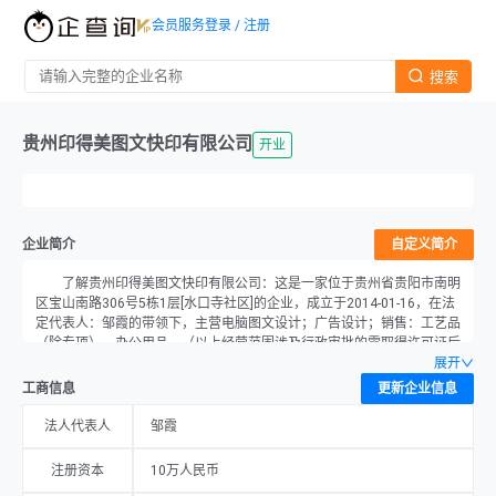
会员服务
登录 / 注册
搜索
贵州印得美图文快印有限公司
开业
企业简介
自定义简介
了解贵州印得美图文快印有限公司：这是一家位于贵州省贵阳市南明
区宝山南路306号5栋1层[水口寺社区]的企业，成立于2014-01-16，在法
定代表人：邹霞的带领下，主营电脑图文设计；广告设计；销售：工艺品
（除专项）、办公用品。（以上经营范围涉及行政审批的需取得许可证后
凭许可证经营〕。，注册资本为10万元，当前经营状况为开业。
展开
工商信息
更新企业信息
法人代表人
邹霞
注册资本
10万人民币