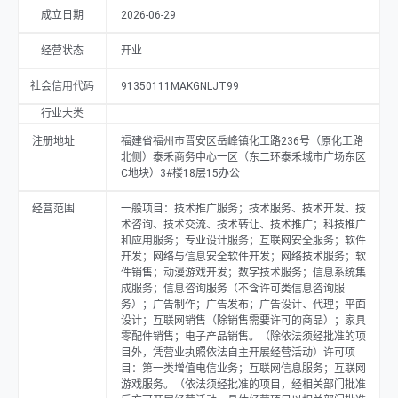
务；互联网信息服务；互联网游戏服务。（依法须经批准的项目，经相关
成立日期
2026-06-29
部门批准后方可开展经营活动，具体经营项目以相关部门批准文件或许可
证件为准）。
经营状态
开业
社会信用代码
91350111MAKGNLJT99
行业大类
注册地址
福建省福州市晋安区岳峰镇化工路236号（原化工路
北侧）泰禾商务中心一区（东二环泰禾城市广场东区
C地块）3#楼18层15办公
经营范围
一般项目：技术推广服务；技术服务、技术开发、技
术咨询、技术交流、技术转让、技术推广；科技推广
和应用服务；专业设计服务；互联网安全服务；软件
开发；网络与信息安全软件开发；网络技术服务；软
件销售；动漫游戏开发；数字技术服务；信息系统集
成服务；信息咨询服务（不含许可类信息咨询服
务）；广告制作；广告发布；广告设计、代理；平面
设计；互联网销售（除销售需要许可的商品）；家具
零配件销售；电子产品销售。（除依法须经批准的项
目外，凭营业执照依法自主开展经营活动）许可项
目：第一类增值电信业务；互联网信息服务；互联网
游戏服务。（依法须经批准的项目，经相关部门批准