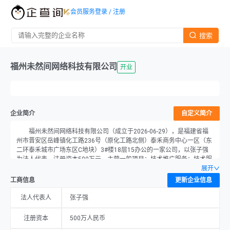
会员服务
登录 / 注册
搜索
福州未然间网络科技有限公司
开业
企业简介
自定义简介
福州未然间网络科技有限公司（成立于2026-06-29），是福建省福
州市晋安区岳峰镇化工路236号（原化工路北侧）泰禾商务中心一区（东
二环泰禾城市广场东区C地块）3#楼18层15办公的一家公司，以张子强
为法人代表，注册资本500万元，主营一般项目：技术推广服务；技术服
务、技术开发、技术咨询、技术交流、技术转让、技术推广；科技推广和
展开
应用服务；专业设计服务；互联网安全服务；软件开发；网络与信息安全
工商信息
更新企业信息
软件开发；网络技术服务；软件销售；动漫游戏开发；数字技术服务；信
息系统集成服务；信息咨询服务（不含许可类信息咨询服务）；广告制
法人代表人
张子强
作；广告发布；广告设计、代理；平面设计；互联网销售（除销售需要许
可的商品）；家具零配件销售；电子产品销售。（除依法须经批准的项目
注册资本
500万人民币
外，凭营业执照依法自主开展经营活动）许可项目：第一类增值电信业