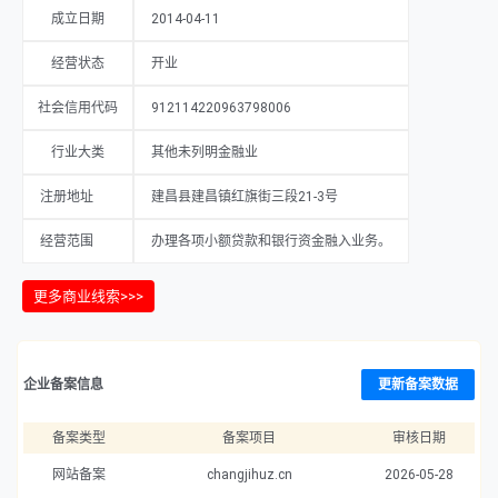
成立日期
2014-04-11
经营状态
开业
社会信用代码
912114220963798006
行业大类
其他未列明金融业
注册地址
建昌县建昌镇红旗街三段21-3号
经营范围
办理各项小额贷款和银行资金融入业务。
更多商业线索>>>
企业备案信息
更新备案数据
备案类型
备案项目
审核日期
网站备案
changjihuz.cn
2026-05-28