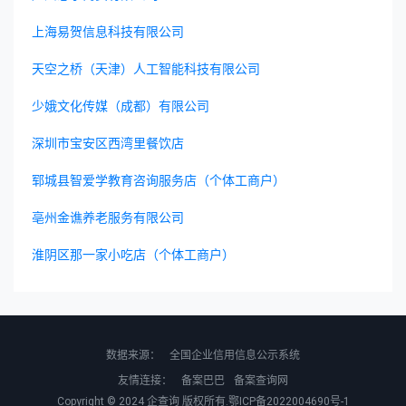
上海易贺信息科技有限公司
天空之桥（天津）人工智能科技有限公司
少娥文化传媒（成都）有限公司
深圳市宝安区西湾里餐饮店
郓城县智爱学教育咨询服务店（个体工商户）
亳州金谯养老服务有限公司
淮阴区那一家小吃店（个体工商户）
数据来源：
全国企业信用信息公示系统
友情连接：
备案巴巴
备案查询网
Copyright © 2024
企查询
版权所有.
鄂ICP备2022004690号-1