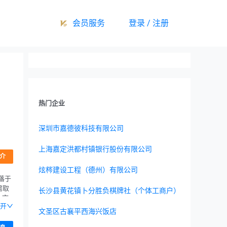
会员服务
登录 / 注册
热门企业
深圳市嘉德彼科技有限公司
上海嘉定洪都村镇银行股份有限公司
介
炫梣建设工程（德州）有限公司
落于
需取
长沙县黄花镇卜分胜负棋牌社（个体工商户）
;市
开
文圣区古襄平西海兴饭店