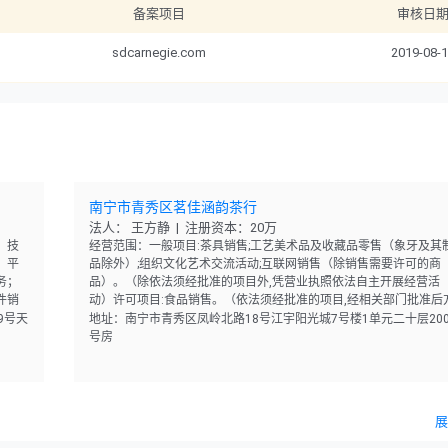
备案项目
审核日
sdcarnegie.com
2019-08-
南宁市青秀区茗佳涵韵茶行
法人： 王方静 | 注册资本：20万
；技
经营范围：一般项目:茶具销售;工艺美术品及收藏品零售（象牙及其
；平
品除外）;组织文化艺术交流活动;互联网销售（除销售需要许可的商
务；
品）。（除依法须经批准的项目外,凭营业执照依法自主开展经营活
件销
动）许可项目:食品销售。（依法须经批准的项目,经相关部门批准后
活
可开展经营活动,具体经营项目以相关部门批准文件或许可证件为准
9号天
地址：南宁市青秀区凤岭北路18号江宇阳光城7号楼1单元二十层200
号房
展