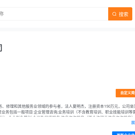
搜索
司
自定义简
民服务、修理和其他服务业领域的参与者，法人夏明杰，注册资本150万元，公司坐
主要业务包括一般项目:企业管理咨询;业务培训（不含教育培训、职业技能培训等
）;企业形象策划;会议及展览服务;信息咨询服务（不含许可类信息咨询服务）
展
主开展经营活动）。