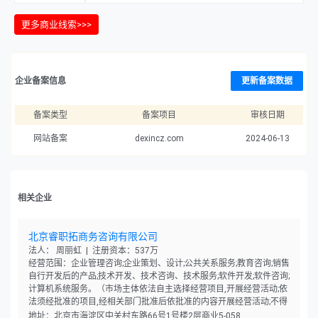
更多商业线索>>>
企业备案信息
更新备案数据
备案类型
备案项目
审核日期
网站备案
dexincz.com
2024-06-13
相关企业
北京睿职拓商务咨询有限公司
法人： 周丽虹 | 注册资本：537万
经营范围：企业管理咨询;企业策划、设计;公共关系服务;教育咨询;销售
自行开发后的产品;技术开发、技术咨询、技术服务;软件开发;软件咨询;
计算机系统服务。（市场主体依法自主选择经营项目,开展经营活动;依
法须经批准的项目,经相关部门批准后依批准的内容开展经营活动;不得
从事国家和本市产业政策禁止和限制类项目的经营活动。）
地址：北京市海淀区中关村东路66号1号楼2层商业5-058