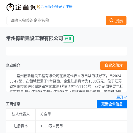
会员服务
登录 / 注册
搜索
常州德新建设工程有限公司
开业
企业简介
自定义简介
常州德新建设工程有限公司在法定代表人方自华的领导下，自2024-
05-17起，在领域积累了1年经验。企业注册资本为1000万元，位于江苏
省常州市武进区湖塘镇常武北路8号新地中心1102号，业务范围主要包括
许可项目:建设工程施工;建设工程施工（除核电站建设经营、民用机场建
设）;建筑劳务分包;建筑物拆除作业（爆破作业除外）;施工专业作业（依
展开
法须经批准的项目,经相关部门批准后方可开展经营活动,具体经营项目以
工商信息
更新企业信息
审批结果为准）一般项目:工程管理服务;工程技术服务（规划管理、勘
察、设计、监理除外）;建筑材料销售;轻质建筑材料销售;建筑防水卷材产
法人代表人
方自华
品销售;工业工程设计服务;涂料销售（不含危险化学品）;新材料技术研发;
隔热和隔音材料销售;五金产品零售;保温材料销售;园林绿化工程施工;土石
注册资本
1000万人民币
方工程施工;劳务服务（不含劳务派遣）;防腐材料销售（除依法须经批准