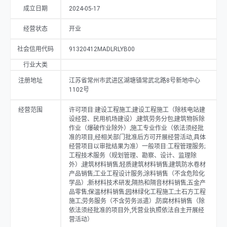
的项目外,凭营业执照依法自主开展经营活动）。
成立日期
2024-05-17
经营状态
开业
社会信用代码
91320412MADLRLYB00
行业大类
注册地址
江苏省常州市武进区湖塘镇常武北路8号新地中心
1102号
经营范围
许可项目:建设工程施工;建设工程施工（除核电站建
设经营、民用机场建设）;建筑劳务分包;建筑物拆除
作业（爆破作业除外）;施工专业作业（依法须经批
准的项目,经相关部门批准后方可开展经营活动,具体
经营项目以审批结果为准）一般项目:工程管理服务;
工程技术服务（规划管理、勘察、设计、监理除
外）;建筑材料销售;轻质建筑材料销售;建筑防水卷材
产品销售;工业工程设计服务;涂料销售（不含危险化
学品）;新材料技术研发;隔热和隔音材料销售;五金产
品零售;保温材料销售;园林绿化工程施工;土石方工程
施工;劳务服务（不含劳务派遣）;防腐材料销售（除
依法须经批准的项目外,凭营业执照依法自主开展经
营活动）