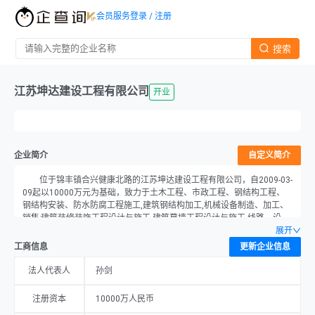
会员服务
登录 / 注册
搜索
江苏坤达建设工程有限公司
开业
企业简介
自定义简介
位于锦丰镇合兴健康北路的江苏坤达建设工程有限公司，自2009-03-
09起以10000万元为基础，致力于土木工程、市政工程、钢结构工程、
钢结构安装、防水防腐工程施工,建筑钢结构加工,机械设备制造、加工、
销售;建筑装修装饰工程设计与施工,建筑幕墙工程设计与施工,线路、设
备、管道安装,建筑材料购销;建筑工程机械与设备、钢管、扣件、模板、
展开
脚手架租赁;房屋、烟囱、水塔、桥梁拆除;土方挖掘服务;金属门窗加工、
工商信息
更新企业信息
制造、安装。（依法须经批准的项目,经相关部门批准后方可开展经营活
动）许可项目:道路货物运输（不含危险货物）（依法须经批准的项目,经
法人代表人
孙剑
相关部门批准后方可开展经营活动,具体经营项目以审批结果为准）的经
营。公司目前的经营状态为开业，由孙剑担任法人。
注册资本
10000万人民币