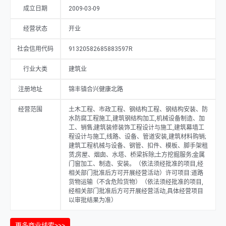
成立日期
2009-03-09
经营状态
开业
社会信用代码
91320582685883597R
行业大类
建筑业
注册地址
锦丰镇合兴健康北路
经营范围
土木工程、市政工程、钢结构工程、钢结构安装、防
水防腐工程施工,建筑钢结构加工,机械设备制造、加
工、销售;建筑装修装饰工程设计与施工,建筑幕墙工
程设计与施工,线路、设备、管道安装,建筑材料购销;
建筑工程机械与设备、钢管、扣件、模板、脚手架租
赁;房屋、烟囱、水塔、桥梁拆除;土方挖掘服务;金属
门窗加工、制造、安装。（依法须经批准的项目,经
相关部门批准后方可开展经营活动）许可项目:道路
货物运输（不含危险货物）（依法须经批准的项目,
经相关部门批准后方可开展经营活动,具体经营项目
以审批结果为准）
更多商业线索>>>