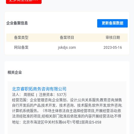
企业备案信息
更新备案数据
备案类型
备案项目
审核日期
网站备案
jskdjs.com
2023-05-16
相关企业
北京睿职拓商务咨询有限公司
法人： 周丽虹 | 注册资本：537万
经营范围：企业管理咨询;企业策划、设计;公共关系服务;教育咨询;销售
自行开发后的产品;技术开发、技术咨询、技术服务;软件开发;软件咨询;
计算机系统服务。（市场主体依法自主选择经营项目,开展经营活动;依
法须经批准的项目,经相关部门批准后依批准的内容开展经营活动;不得
从事国家和本市产业政策禁止和限制类项目的经营活动。）
地址：北京市海淀区中关村东路66号1号楼2层商业5-058