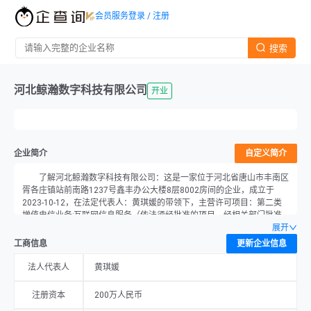
会员服务
登录 / 注册
搜索
河北鲸瀚数字科技有限公司
开业
企业简介
自定义简介
了解河北鲸瀚数字科技有限公司：这是一家位于河北省唐山市丰南区
胥各庄镇站前南路1237号鑫丰办公大楼8层8002房间的企业，成立于
2023-10-12，在法定代表人：黄琪媛的带领下，主营许可项目：第二类
增值电信业务;互联网信息服务（依法须经批准的项目，经相关部门批准
后方可开展经营活动，具体经营项目以批准文件或许可证件为准）一般项
展开
目：技术服务、技术开发、技术咨询、技术交流、技术转让、技术推广;
工商信息
更新企业信息
会议及展览服务（出国办展须经相关部门审批）;软件开发;软件外包服务;
数字文化创意软件开发;网络与信息安全软件开发;业务培训（不含教育培
法人代表人
黄琪媛
训、职业技能培训等需取得许可的培训）;咨询策划服务;社会经济咨询服
务;互联网销售（除销售需要许可的商品）;数据处理和存储支持服务;企业
注册资本
200万人民币
管理;企业总部管理;供应链管理服务;信息咨询服务（不含许可类信息咨询