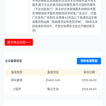
市场营销策划;包装服务;信息技术咨询服务;数字技术
服务;数字文化创意内容应用服务;数字内容制作服务
（不含出版发行）;商业综合体管理服务;网络技术服
务;物联网技术服务;物联网技术研发;广告设计、代理;
广告发布;广告制作;总质量4.5吨及以下普通货运车辆
道路货物运输（除网络货运和危险货物）（除依法须
经批准的项目外，凭营业执照依法自主开展经营活
动）
更多商业线索>>>
企业备案信息
更新备案数据
备案类型
备案项目
审核日期
网站备案
jhskst.com
2026-06-03
小程序
鲸云生态
2026-06-03