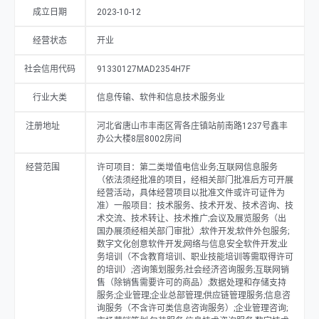
服务）;企业管理咨询;市场营销策划;包装服务;信息技术咨询服务;数字技术
成立日期
2023-10-12
服务;数字文化创意内容应用服务;数字内容制作服务（不含出版发行）;商
业综合体管理服务;网络技术服务;物联网技术服务;物联网技术研发;广告设
经营状态
开业
计、代理;广告发布;广告制作;总质量4.5吨及以下普通货运车辆道路货物运
输（除网络货运和危险货物）（除依法须经批准的项目外，凭营业执照依
法自主开展经营活动），注册资本为200万元，当前经营状况为开业。
社会信用代码
91330127MAD2354H7F
行业大类
信息传输、软件和信息技术服务业
注册地址
河北省唐山市丰南区胥各庄镇站前南路1237号鑫丰
办公大楼8层8002房间
经营范围
许可项目：第二类增值电信业务;互联网信息服务
（依法须经批准的项目，经相关部门批准后方可开展
经营活动，具体经营项目以批准文件或许可证件为
准）一般项目：技术服务、技术开发、技术咨询、技
术交流、技术转让、技术推广;会议及展览服务（出
国办展须经相关部门审批）;软件开发;软件外包服务;
数字文化创意软件开发;网络与信息安全软件开发;业
务培训（不含教育培训、职业技能培训等需取得许可
的培训）;咨询策划服务;社会经济咨询服务;互联网销
售（除销售需要许可的商品）;数据处理和存储支持
服务;企业管理;企业总部管理;供应链管理服务;信息咨
询服务（不含许可类信息咨询服务）;企业管理咨询;