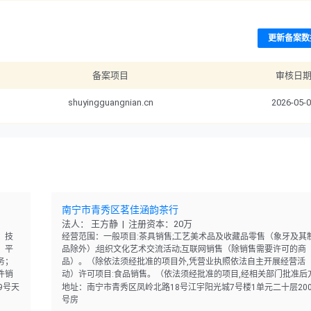
更新备案数
备案项目
审核日
shuyingguangnian.cn
2026-05-
南宁市青秀区茗佳涵韵茶行
法人： 王方静 | 注册资本：20万
；技
经营范围：一般项目:茶具销售;工艺美术品及收藏品零售（象牙及其
；平
品除外）;组织文化艺术交流活动;互联网销售（除销售需要许可的商
务；
品）。（除依法须经批准的项目外,凭营业执照依法自主开展经营活
件销
动）许可项目:食品销售。（依法须经批准的项目,经相关部门批准后
活
可开展经营活动,具体经营项目以相关部门批准文件或许可证件为准
9号天
地址：南宁市青秀区凤岭北路18号江宇阳光城7号楼1单元二十层200
号房