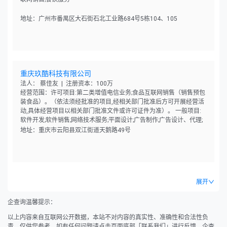
地址：广州市番禺区大石街石北工业路684号5栋104、105
重庆玖酷科技有限公司
法人： 蔡佳友 | 注册资本：100万
经营范围：许可项目:第二类增值电信业务;食品互联网销售（销售预包
装食品）。（依法须经批准的项目,经相关部门批准后方可开展经营活
动,具体经营项目以相关部门批准文件或许可证件为准）。 一般项目:
软件开发;软件销售;网络技术服务;平面设计;广告制作;广告设计、代理;
广告发布（非广播电台、电视台、报刊出版单位）;市场营销策划;图文
地址：重庆市云阳县双江街道天鹅路49号
设计制作;会议及展览服务;婚姻介绍服务;摄像及视频制作服务;信息咨询
服务（不含许可类信息咨询服务）;日用百货销售;农副产品销售;食用农
产品零售;五金产品零售;建筑材料销售;日用杂品销售;化妆品零售;日用
品销售;服装服饰零售;珠宝首饰零售;机械设备销售;机械零件、零部件销
售;互联网销售（除销售需要许可的商品）。（除依法须经批准的项目
展开
外,凭营业执照依法自主开展经营活动）。
企查询温馨提示：
以上内容来自互联网公开数据，本站不对内容的真实性、准确性和合法性负
责，仅供您参考。如有任何问题请点击页面底部「联系我们」进行反馈，企查