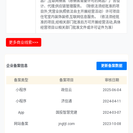
品）;互联网销售（除销售需要许可的商品）;广告设
计、代理;供应链管理服务。（除依法须经批准的项
目外,凭营业执照依法自主开展经营活动）许可项目:
住宅室内装饰装修;互联网信息服务。（依法须经批
准的项目,经相关部门批准后方可开展经营活动,具体
经营项目以相关部门批准文件或许可证件为准）
更多商业线索>>>
企业备案信息
更新备案数据
备案类型
备案项目
审核日期
小程序
政信云
2025-06-04
小程序
济信通
2024-04-11
App
国投智慧党建
2024-03-07
网站备案
jngtjt.com
2023-10-08