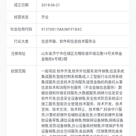
备销售;办公设备耗材销售;环境保护专用设备销售;创业空间服务;食品销售
成立日期
2018-06-21
（仅销售预包装食品）;互联网销售（除销售需要许可的商品）;广告设
计、代理;供应链管理服务。（除依法须经批准的项目外,凭营业执照依法
经营状态
开业
自主开展经营活动）许可项目:住宅室内装饰装修;互联网信息服务。（依
法须经批准的项目,经相关部门批准后方可开展经营活动,具体经营项目以
相关部门批准文件或许可证件为准）。
社会信用代码
91370811MA3M1F1B5C
行业大类
信息传输、软件和信息技术服务业
注册地址
山东省济宁市任城区古槐街道环城北路19号关帝庙
金融街6号楼2楼
经营范围
一般项目:软件开发;软件外包服务;软件销售;信息系统
集成服务;智能控制系统集成;人工智能行业应用系统
集成服务;信息技术咨询服务;接受金融机构委托从事
信息技术和流程外包服务（不含金融信息服务）;数
据处理和存储支持服务;大数据服务;网络与信息安全
软件开发;信息安全设备销售;安全技术防范系统设计
施工服务;智能农业管理;技术服务、技术开发、技术
咨询、技术交流、技术转让、技术推广;科技中介服
务;计算机软硬件及辅助设备批发;计算机软硬件及辅
助设备零售;通信设备销售;物联网设备销售;网络设备
销售;安防设备销售;办公设备耗材销售;环境保护专用
设备销售;创业空间服务;食品销售（仅销售预包装食