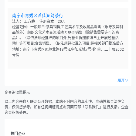
南宁市青秀区茗佳涵韵茶行
法人： 王方静 | 注册资本：20万
经营范围：一般项目:茶具销售;工艺美术品及收藏品零售（象牙及其制
品除外）;组织文化艺术交流活动;互联网销售（除销售需要许可的商
品）。（除依法须经批准的项目外,凭营业执照依法自主开展经营活
动）许可项目:食品销售。（依法须经批准的项目,经相关部门批准后方
可开展经营活动,具体经营项目以相关部门批准文件或许可证件为准）
地址：南宁市青秀区凤岭北路18号江宇阳光城7号楼1单元二十层2002
号房
展开
企查询温馨提示：
以上内容来自互联网公开数据，本站不对内容的真实性、准确性和合法性负
责，仅供您参考。如有任何问题请点击页面底部「联系我们」进行反馈，企查
询会积极处理。
热门企业