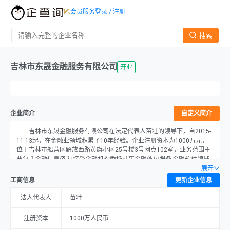
会员服务
登录 / 注册
搜索
吉林市东晟金融服务有限公司
开业
企业简介
自定义简介
吉林市东晟金融服务有限公司在法定代表人苗壮的领导下，自2015-
11-13起，在金融业领域积累了10年经验。企业注册资本为1000万元，
位于吉林市船营区解放西路黄旗小区25号楼3号网点102室，业务范围主
要包括金融信息咨询;接受金融机构委托从事金融外包服务;金融软件领域
内的技术开发、技术服务、技术咨询、技术转让;投资咨询（不得从事理
展开
财、非法集资、非法吸储、贷款等业务;法律、法规和国务院决定禁止的,
工商信息
更新企业信息
不得经营;许可经营项目凭有效许可证或批准文件经营）;商品信息咨询;企
业管理咨询;经济信息咨询（不含证券、期货、金融、风险投资咨询）。
法人代表人
苗壮
（依法须经批准的项目,经相关部门批准后方可开展经营活动）。
注册资本
1000万人民币