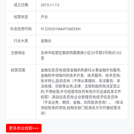
成立日期
2015-11-13
经营状态
开业
社会信用代码
91220201MA0Y3AE6XH
行业大类
金融业
注册地址
吉林市船营区解放西路黄旗小区25号楼3号网点102
室
经营范围
金融信息咨询;接受金融机构委托从事金融外包服务;
金融软件领域内的技术开发、技术服务、技术咨询、
技术转让;投资咨询（不得从事理财、非法集资、非
法吸储、贷款等业务;法律、法规和国务院决定禁止
的,不得经营;许可经营项目凭有效许可证或批准文件
经营）;商品信息咨询;企业管理咨询;经济信息咨询
（不含证券、期货、金融、风险投资咨询）。（依法
须经批准的项目,经相关部门批准后方可开展经营活
动）
更多商业线索>>>