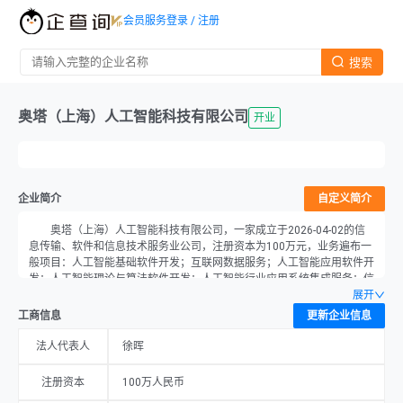
会员服务
登录 / 注册
搜索
奥塔（上海）人工智能科技有限公司
开业
企业简介
自定义简介
奥塔（上海）人工智能科技有限公司，一家成立于2026-04-02的信
息传输、软件和信息技术服务业公司，注册资本为100万元，业务遍布一
般项目：人工智能基础软件开发；互联网数据服务；人工智能应用软件开
发；人工智能理论与算法软件开发；人工智能行业应用系统集成服务；信
息技术咨询服务；数据处理和存储支持服务；技术服务、技术开发、技术
展开
咨询、技术交流、技术转让、技术推广；科技中介服务；信息咨询服务
工商信息
更新企业信息
（不含许可类信息咨询服务）；工业设计服务；人工智能硬件销售；软件
销售。（除依法须经批准的项目外，凭营业执照依法自主开展经营活
法人代表人
徐晖
动）。位于中国（上海）自由贸易试验区环科路999弄1号3层，以徐晖为
法定代表人，公司现处于开业。
注册资本
100万人民币