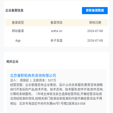
企业备案信息
更新备案数据
备案类型
备案项目
审核日期
网站备案
aotta.cn
2026-07-08
App
亲子盲盒
2026-07-08
相关企业
北京睿职拓商务咨询有限公司
法人： 周丽虹 | 注册资本：537万
经营范围：企业管理咨询;企业策划、设计;公共关系服务;教育咨询;销售
自行开发后的产品;技术开发、技术咨询、技术服务;软件开发;软件咨询;
计算机系统服务。（市场主体依法自主选择经营项目,开展经营活动;依
法须经批准的项目,经相关部门批准后依批准的内容开展经营活动;不得
从事国家和本市产业政策禁止和限制类项目的经营活动。）
地址：北京市海淀区中关村东路66号1号楼2层商业5-058