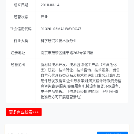
成立日期
2018-03-14
经营状态
开业
社会信用代码
91320106MA1W6YDC47
行业大类
科学研究和技术服务业
注册地址
南京市鼓楼区建宁路263号第四层
经营范围
新材料技术开发、技术咨询;化工产品（不含危化
品）研发、技术转让、技术咨询、技术服务、销售;
自营和代理各类商品及技术的进出口业务;计算机软
硬件研发及销售;企业形象策划;图文设计制作;商务信
息咨询;翻译服务,会展服务;机械设备租赁;环保设备、
电子产品销售。（依法须经批准的项目,经相关部门
批准后方可开展经营活动）
更多商业线索>>>