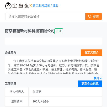
会员服务
登录 / 注册
搜索
南京春凝新材料科技有限公司
开业
企业简介
自定义简介
位于南京市鼓楼区建宁路263号第四层的南京春凝新材料科技有限公
司，自2018-03-14起以300万元为基础，致力于新材料技术开发、技术咨
询;化工产品（不含危化品）研发、技术转让、技术咨询、技术服务、销
售;自营和代理各类商品及技术的进出口业务;计算机软硬件研发及销售;企
业形象策划;图文设计制作;商务信息咨询;翻译服务,会展服务;机械设备租
展开
赁;环保设备、电子产品销售。（依法须经批准的项目,经相关部门批准后
工商信息
更新企业信息
方可开展经营活动）的经营。公司目前的经营状态为开业，由陈福英担任
法人。
法人代表人
陈福英
注册资本
300万人民币