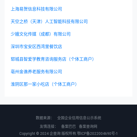
上海易贺信息科技有限公司
天空之桥（天津）人工智能科技有限公司
少娥文化传媒（成都）有限公司
深圳市宝安区西湾里餐饮店
郓城县智爱学教育咨询服务店（个体工商户）
亳州金谯养老服务有限公司
淮阴区那一家小吃店（个体工商户）
数据来源：
全国企业信用信息公示系统
友情连接：
备案巴巴
备案查询网
Copyright © 2024
企查询
版权所有.
鄂ICP备2022004690号-1