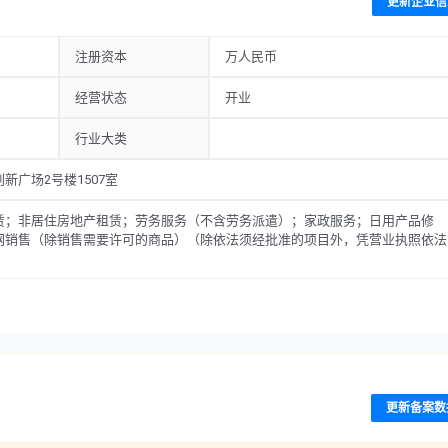
更新企业信
注册资本
万人民币
经营状态
开业
行业大类
广场2号楼1507室
赁；非居住房地产租赁；劳务服务（不含劳务派遣）；家政服务；日用产品修
网销售（除销售需要许可的商品）（除依法须经批准的项目外，凭营业执照依法
更新备案数