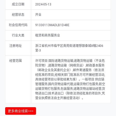
成立日期
2024-05-13
经营状态
开业
社会信用代码
91330113MADLB1D48E
行业大类
租赁和商务服务业
注册地址
浙江省杭州市临平区南苑街道理想银泰城8幢2406
室-3
经营范围
许可项目:国际道路货物运输;道路货物运输（不含危
险货物）;道路货物运输（网络货运）;邮政基本服务
（邮政企业及其委托企业）;邮件寄递服务（依法须
经批准的项目,经相关部门批准后方可开展经营活动,
具体经营项目以审批结果为准）。一般项目:供应链
管理服务;国内货物运输代理;运输货物打包服务;航空
运输货物打包服务;包装服务;道路货物运输站经营;货
物进出口;技术进出口（除依法须经批准的项目外,凭
营业执照依法自主开展经营活动）。
更多商业线索>>>