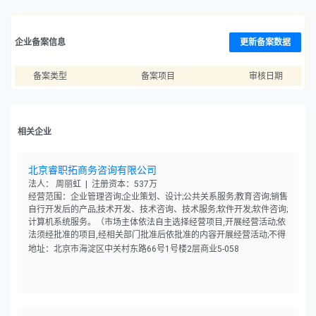
企业备案信息
更新备案数据
备案类型
备案项目
审核日期
相关企业
北京睿职拓商务咨询有限公司
法人： 周丽虹 | 注册资本：537万
经营范围：企业管理咨询;企业策划、设计;公共关系服务;教育咨询;销售
自行开发后的产品;技术开发、技术咨询、技术服务;软件开发;软件咨询;
计算机系统服务。（市场主体依法自主选择经营项目,开展经营活动;依
法须经批准的项目,经相关部门批准后依批准的内容开展经营活动;不得
从事国家和本市产业政策禁止和限制类项目的经营活动。）
地址：北京市海淀区中关村东路66号1号楼2层商业5-058