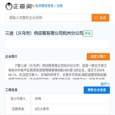
会员服务
登录 / 注册
搜索
三迪（义乌市）供应链有限公司杭州分公司
开业
企业简介
自定义简介
了解三迪（义乌市）供应链有限公司杭州分公司：这是一家位于浙江
省杭州市临平区南苑街道理想银泰城8幢2406室-3的企业，成立于2024-
05-13，在法定代表人：孙伟的带领下，主营许可项目:国际道路货物运输;
道路货物运输（不含危险货物）;道路货物运输（网络货运）;邮政基本服
务（邮政企业及其委托企业）;邮件寄递服务（依法须经批准的项目,经相
展开
关部门批准后方可开展经营活动,具体经营项目以审批结果为准）。一般
工商信息
更新企业信息
项目:供应链管理服务;国内货物运输代理;运输货物打包服务;航空运输货物
打包服务;包装服务;道路货物运输站经营;货物进出口;技术进出口（除依法
法人代表人
孙伟
须经批准的项目外,凭营业执照依法自主开展经营活动）。，注册资本为0
万元，当前经营状况为开业。
注册资本
0万人民币