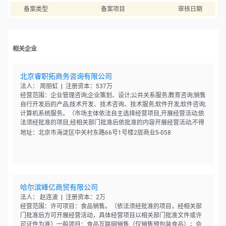
备案类型
备案项目
审核日期
相关企业
北京睿职拓商务咨询有限公司
法人： 周丽虹 | 注册资本：537万
经营范围：企业管理咨询;企业策划、设计;公共关系服务;教育咨询;销售
自行开发后的产品;技术开发、技术咨询、技术服务;软件开发;软件咨询;
计算机系统服务。（市场主体依法自主选择经营项目,开展经营活动;依
法须经批准的项目,经相关部门批准后依批准的内容开展经营活动;不得
从事国家和本市产业政策禁止和限制类项目的经营活动。）
地址：北京市海淀区中关村东路66号1号楼2层商业5-058
哈尔滨峰亿商贸有限公司
法人： 赵连波 | 注册资本：2万
经营范围：许可项目：食品销售。（依法须经批准的项目，经相关部
门批准后方可开展经营活动，具体经营项目以相关部门批准文件或许
可证件为准）一般项目：食品互联网销售（仅销售预包装食品）；会