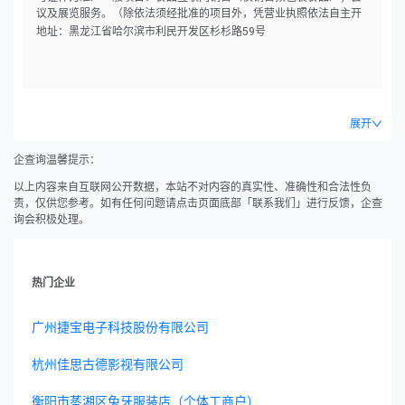
议及展览服务。（除依法须经批准的项目外，凭营业执照依法自主开
展经营活动）
地址：黑龙江省哈尔滨市利民开发区杉杉路59号
展开
企查询温馨提示：
以上内容来自互联网公开数据，本站不对内容的真实性、准确性和合法性负
责，仅供您参考。如有任何问题请点击页面底部「联系我们」进行反馈，企查
询会积极处理。
热门企业
广州捷宝电子科技股份有限公司
杭州佳思古德影视有限公司
衡阳市蒸湘区兔牙服装店（个体工商户）