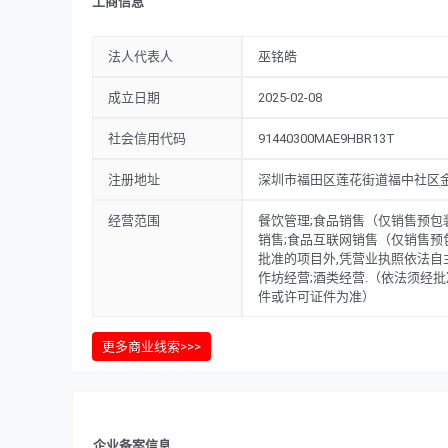
工商信息
法人代表人
巫铭皓
成立日期
2025-02-08
社会信用代码
91440300MAE9HBR13T
注册地址
深圳市福田区莲花街道福中社区金田路
经营范围
餐饮管理;食品销售（仅销售预包
销售;食品互联网销售（仅销售预
批准的项目外,凭营业执照依法自
作坊经营;酒类经营.（依法须经
件或许可证件为准）
更多商业线索>>>
企业备案信息