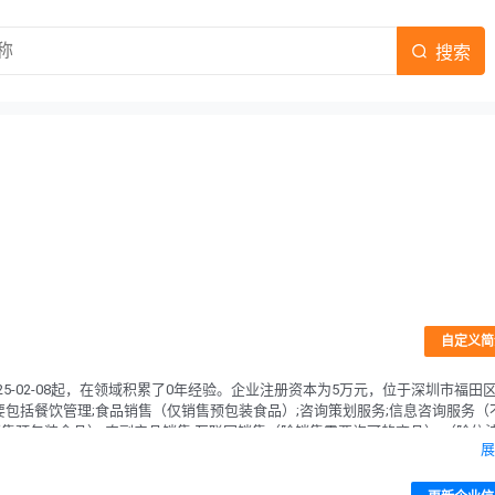
搜索
自定义简
5-02-08起，在领域积累了0年经验。企业注册资本为5万元，位于深圳市福田
围主要包括餐饮管理;食品销售（仅销售预包装食品）;咨询策划服务;信息咨询服务（
售预包装食品）;农副产品销售;互联网销售（除销售需要许可的商品）.（除依
展
;食品销售;食品互联网销售;小餐饮、小食杂、食品小作坊经营;酒类经营.（依法
目以相关部门批准文件或许可证件为准）。