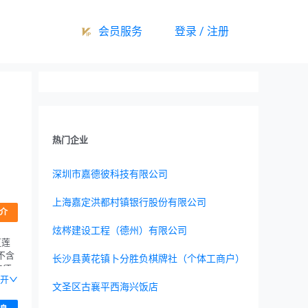
会员服务
登录 / 注册
热门企业
深圳市嘉德彼科技有限公司
上海嘉定洪都村镇银行股份有限公司
介
炫梣建设工程（德州）有限公司
区莲
不含
长沙县黄花镇卜分胜负棋牌社（个体工商户）
法须
开
须经
文圣区古襄平西海兴饭店