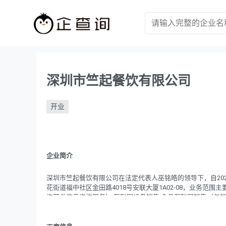
深圳市竺起餐饮有限公司
开业
企业简介
深圳市竺起餐饮有限公司在法定代表人巫铭皓的领导下，自202
花街道福中社区金田路4018号安联大厦1A02-08，业务范
许可类信息咨询服务）;互联网设备销售;食品互联网销售（仅销
经批准的项目外,凭营业执照依法自主开展经营活动） 餐饮服务
批准的项目,经相关部门批准后方可开展经营活动,具体经营项