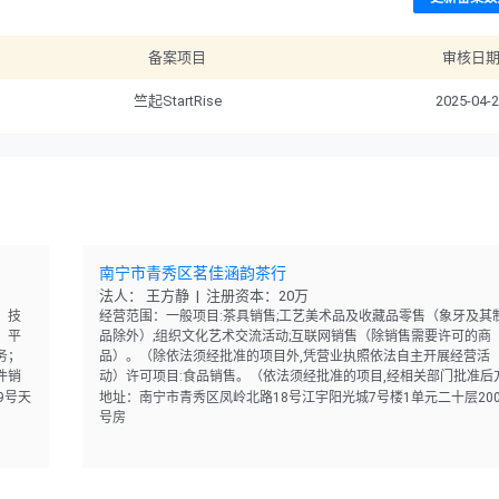
备案项目
审核日
竺起StartRise
2025-04-
南宁市青秀区茗佳涵韵茶行
法人： 王方静 | 注册资本：20万
；技
经营范围：一般项目:茶具销售;工艺美术品及收藏品零售（象牙及其
；平
品除外）;组织文化艺术交流活动;互联网销售（除销售需要许可的商
务；
品）。（除依法须经批准的项目外,凭营业执照依法自主开展经营活
件销
动）许可项目:食品销售。（依法须经批准的项目,经相关部门批准后
活
可开展经营活动,具体经营项目以相关部门批准文件或许可证件为准
9号天
地址：南宁市青秀区凤岭北路18号江宇阳光城7号楼1单元二十层200
号房