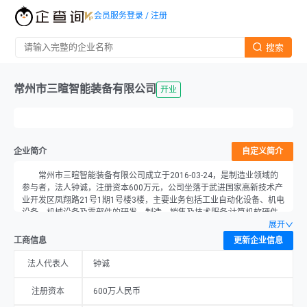
会员服务
登录 / 注册
搜索
常州市三暄智能装备有限公司
开业
企业简介
自定义简介
常州市三暄智能装备有限公司成立于2016-03-24，是制造业领域的
参与者，法人钟诚，注册资本600万元，公司坐落于武进国家高新技术产
业开发区凤翔路21号1期1号楼3楼，主要业务包括工业自动化设备、机电
设备、机械设备及零部件的研发、制造、销售及技术服务;计算机软硬件
及配件、电脑配件、电子产品、通讯设备、仪器仪表、金属材料、五金产
展开
品、交通器材、电器成套设备、家用电器的销售。（依法须经批准的项
工商信息
更新企业信息
目,经相关部门批准后方可开展经营活动）。
法人代表人
钟诚
注册资本
600万人民币