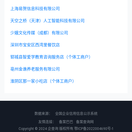
上海易贺信息科技有限公司
天空之桥（天津）人工智能科技有限公司
少娥文化传媒（成都）有限公司
深圳市宝安区西湾里餐饮店
郓城县智爱学教育咨询服务店（个体工商户）
亳州金谯养老服务有限公司
淮阴区那一家小吃店（个体工商户）
数据来源：
全国企业信用信息公示系统
友情连接：
备案巴巴
备案查询网
Copyright © 2024
企查询
版权所有.
鄂ICP备2022004690号-1