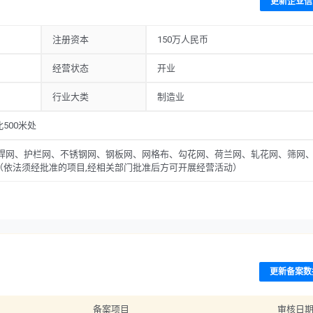
更新企业信
注册资本
150万人民币
经营状态
开业
行业大类
制造业
500米处
电焊网、护栏网、不锈钢网、钢板网、网格布、勾花网、荷兰网、轧花网、筛网
（依法须经批准的项目,经相关部门批准后方可开展经营活动）
更新备案数
备案项目
审核日