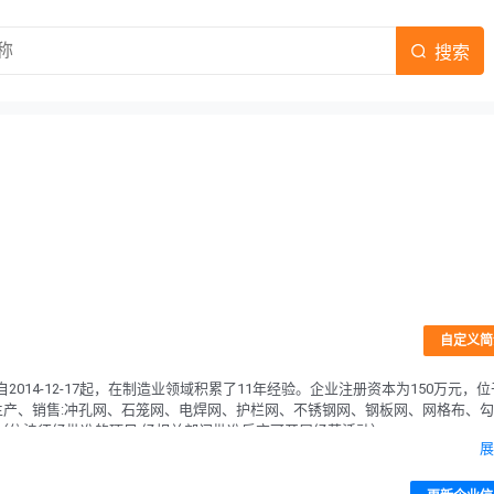
搜索
自定义简
14-12-17起，在制造业领域积累了11年经验。企业注册资本为150万元，位
生产、销售:冲孔网、石笼网、电焊网、护栏网、不锈钢网、钢板网、网格布、
（依法须经批准的项目,经相关部门批准后方可开展经营活动）。
展