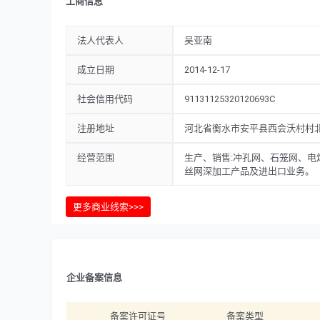
工商信息
法人代表人
吴亚南
成立日期
2014-12-17
社会信用代码
91131125320120693C
注册地址
河北省衡水市安平县西会沃村村北
经营范围
生产、销售:冲孔网、石笼网、
丝网深加工产品及进出口业务。
更多商业线索>>>
企业备案信息
备案许可证号
备案类型