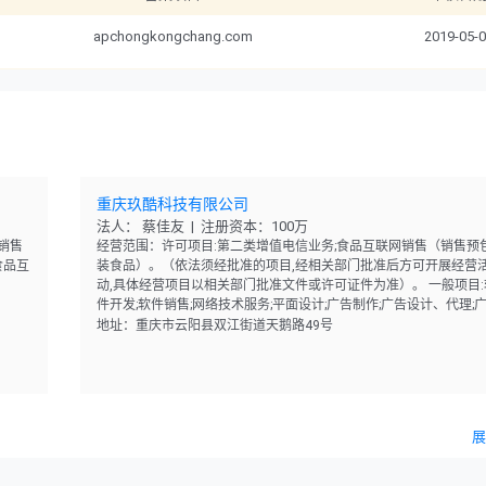
apchongkongchang.com
2019-05-
重庆玖酷科技有限公司
法人： 蔡佳友 | 注册资本：100万
销售
经营范围：许可项目:第二类增值电信业务;食品互联网销售（销售预
食品互
装食品）。（依法须经批准的项目,经相关部门批准后方可开展经营
动,具体经营项目以相关部门批准文件或许可证件为准）。 一般项目:
件开发;软件销售;网络技术服务;平面设计;广告制作;广告设计、代理;
告发布（非广播电台、电视台、报刊出版单位）;市场营销策划;图文
地址：重庆市云阳县双江街道天鹅路49号
计制作;会议及展览服务;婚姻介绍服务;摄像及视频制作服务;信息咨询
务（不含许可类信息咨询服务）;日用百货销售;农副产品销售;食用农
品零售;五金产品零售;建筑材料销售;日用杂品销售;化妆品零售;日用
售;服装服饰零售;珠宝首饰零售;机械设备销售;机械零件、零部件销售
联网销售（除销售需要许可的商品）。（除依法须经批准的项目外,
展
营业执照依法自主开展经营活动）。