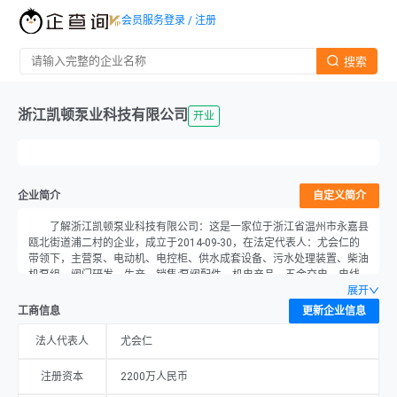
会员服务
登录 / 注册
搜索
浙江凯顿泵业科技有限公司
开业
企业简介
自定义简介
了解浙江凯顿泵业科技有限公司：这是一家位于浙江省温州市永嘉县
瓯北街道浦二村的企业，成立于2014-09-30，在法定代表人：尤会仁的
带领下，主营泵、电动机、电控柜、供水成套设备、污水处理装置、柴油
机泵组、阀门研发、生产、销售;泵阀配件、机电产品、五金交电、电线
电缆、有色金属、机电设备销售，注册资本为2200万元，当前经营状况
展开
为开业。
工商信息
更新企业信息
法人代表人
尤会仁
注册资本
2200万人民币