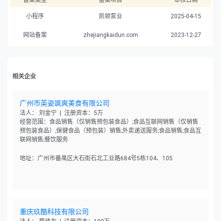
备案类型
备案项目
审核日期
小程序
凯顿泵业
2025-04-15
网站备案
zhejiangkaidun.com
2023-12-27
相关企业
广州市英姿飒爽美食有限公司
法人： 刘金宁 | 注册资本：5万
经营范围：食品销售（仅销售预包装食品）;食品互联网销售（仅销售
预包装食品）;保健食品（预包装）销售;外卖递送服务;食品销售;食品互
联网销售;餐饮服务
地址：广州市番禺区大石街石北工业路684号5栋104、105
重庆玖酷科技有限公司