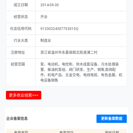
成立日期
2014-09-30
经营状态
开业
社会信用代码
91330324307753015Q
行业大类
制造业
注册地址
浙江省温州市永嘉县瓯北街道浦二村
经营范围
泵、电动机、电控柜、供水成套设备、污水处理装
置、柴油机泵组、阀门研发、生产、销售;泵阀配
件、机电产品、五金交电、电线电缆、有色金属、机
电设备销售
更多商业线索>>>
企业备案信息
更新备案数据