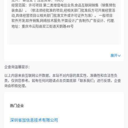
法人： 蔡佳友 | 注册资本：100万
经营范围：许可项目:第二类增值电信业务;食品互联网销售（销售预包
装食品）。（依法须经批准的项目,经相关部门批准后方可开展经营活
动,具体经营项目以相关部门批准文件或许可证件为准）。 一般项目:
软件开发;软件销售;网络技术服务;平面设计;广告制作;广告设计、代理;
广告发布（非广播电台、电视台、报刊出版单位）;市场营销策划;图文
地址：重庆市云阳县双江街道天鹅路49号
设计制作;会议及展览服务;婚姻介绍服务;摄像及视频制作服务;信息咨询
服务（不含许可类信息咨询服务）;日用百货销售;农副产品销售;食用农
产品零售;五金产品零售;建筑材料销售;日用杂品销售;化妆品零售;日用
品销售;服装服饰零售;珠宝首饰零售;机械设备销售;机械零件、零部件销
售;互联网销售（除销售需要许可的商品）。（除依法须经批准的项目
展开
外,凭营业执照依法自主开展经营活动）。
企查询温馨提示：
以上内容来自互联网公开数据，本站不对内容的真实性、准确性和合法性负
责，仅供您参考。如有任何问题请点击页面底部「联系我们」进行反馈，企查
询会积极处理。
热门企业
深圳省加信息技术有限公司