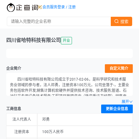
会员服务
登录 / 注册
搜索
四川省哈特科技有限公司
开业
企业简介
自定义简介
四川省哈特科技有限公司成立于2017-02-06，是科学研究和技术服
务业领域的参与者，法人邓勇，注册资本100万元，公司坐落于-，主要业
务包括软件开发;销售计算机软硬件并提供技术咨询、技术服务;管道、石
油钻采专用设备技术服务;工程项目管理咨询（凭资质证书经营）;销售电
子产品、仪器仪表、机械设备、五金产品、化工产品（不含危险化学
展开
品）、电气设备、通讯设备（不含无线广播电视发射及卫星地面接收设
工商信息
更新企业信息
备）、办公用品、管道。（依法须经批准的项目,经相关部门批准后方可
开展经营）。。
法人代表人
邓勇
注册资本
100万人民币