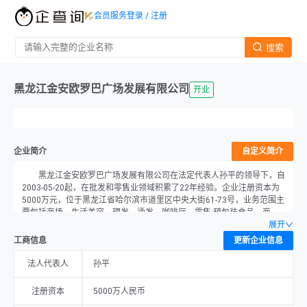
会员服务
登录 / 注册
搜索
黑龙江金安欧罗巴广场发展有限公司
开业
企业简介
自定义简介
黑龙江金安欧罗巴广场发展有限公司在法定代表人孙平的领导下，自
2003-05-20起，在批发和零售业领域积累了22年经验。企业注册资本为
5000万元，位于黑龙江省哈尔滨市道里区中央大街61-73号，业务范围主
要包括商场、生活美容、理发、烫发、咖啡厅。零售:预包装食品。商
场、生活美容、理发、烫发、咖啡厅。销售:预包装食品（含冷藏冷冻食
展开
品）、散装食品（含冷藏冷冻食品）;热食类食品制售;糕点类食品制售;自
工商信息
更新企业信息
制饮品制售（许可证有效期至:2022年07月20日）;商业、休闲、娱乐广
场的投资建设及经营管理,市场设施租赁及维护,经销百货,展览展示服务,物
法人代表人
孙平
业管理,电影放映。自有停车场经营管理。。
注册资本
5000万人民币