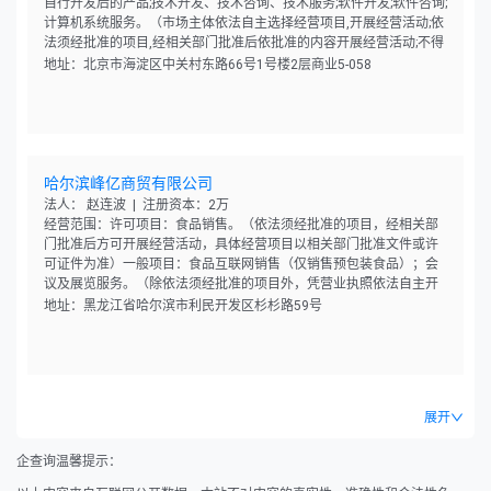
自行开发后的产品;技术开发、技术咨询、技术服务;软件开发;软件咨询;
计算机系统服务。（市场主体依法自主选择经营项目,开展经营活动;依
法须经批准的项目,经相关部门批准后依批准的内容开展经营活动;不得
从事国家和本市产业政策禁止和限制类项目的经营活动。）
地址：北京市海淀区中关村东路66号1号楼2层商业5-058
哈尔滨峰亿商贸有限公司
法人： 赵连波 | 注册资本：2万
经营范围：许可项目：食品销售。（依法须经批准的项目，经相关部
门批准后方可开展经营活动，具体经营项目以相关部门批准文件或许
可证件为准）一般项目：食品互联网销售（仅销售预包装食品）；会
议及展览服务。（除依法须经批准的项目外，凭营业执照依法自主开
展经营活动）
地址：黑龙江省哈尔滨市利民开发区杉杉路59号
展开
企查询温馨提示：