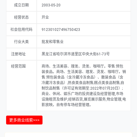
成立日期
2003-05-20
经营状态
开业
社会信用代码
912301027496750423
行业大类
批发和零售业
注册地址
黑龙江省哈尔滨市道里区中央大街61-73号
经营范围
商场、生活美容、理发、烫发、咖啡厅。零售:预包
装食品。商场、生活美容、理发、烫发、咖啡厅。销
售:预包装食品（含冷藏冷冻食品）、散装食品（含
冷藏冷冻食品）;热食类食品制售;糕点类食品制售;自
制饮品制售（许可证有效期至:2022年07月20日）;
商业、休闲、娱乐广场的投资建设及经营管理,市场
设施租赁及维护,经销百货,展览展示服务,物业管理,电
影放映。自有停车场经营管理。
更多商业线索>>>