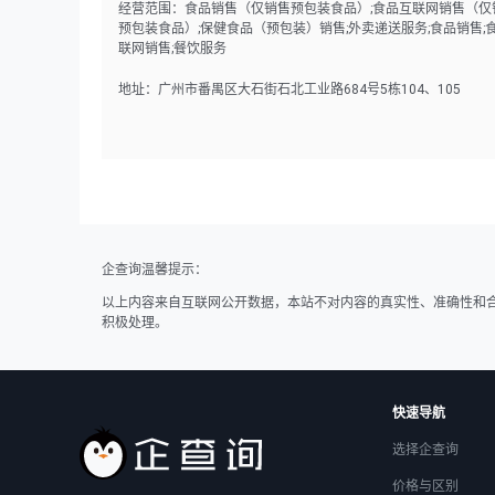
经营范围：食品销售（仅销售预包装食品）;食品互联网销售（仅
预包装食品）;保健食品（预包装）销售;外卖递送服务;食品销售;
联网销售;餐饮服务
地址：广州市番禺区大石街石北工业路684号5栋104、105
企查询温馨提示：
以上内容来自互联网公开数据，本站不对内容的真实性、准确性和
积极处理。
快速导航
选择企查询
价格与区别