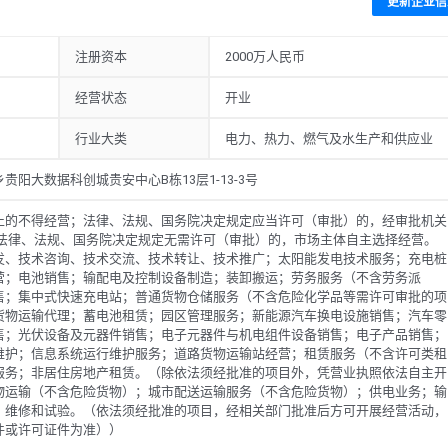
更新企业信
销售；电子元器件与机电组件设备销售；电子产品销售；电线、电缆经营；机
租赁服务（不含许可类租赁服务）；小微型客车租赁经营服务；非居住房地产
营活动）许可项目：道路货物运输（不含危险货物）；城市配送运输服务（不
注册资本
2000万人民币
修和试验。（依法须经批准的项目，经相关部门批准后方可开展经营活动，具
000万元，当前经营状况为开业。
经营状态
开业
行业大类
电力、热力、燃气及水生产和供应业
阳大数据科创城贵安中心B栋13层1-13-3号
止的不得经营；法律、法规、国务院决定规定应当许可（审批）的，经审批机关
;法律、法规、国务院决定规定无需许可（审批）的，市场主体自主选择经营。
发、技术咨询、技术交流、技术转让、技术推广；太阳能发电技术服务；充电桩
营；电池销售；输配电及控制设备制造；装卸搬运；劳务服务（不含劳务派
售；集中式快速充电站；普通货物仓储服务（不含危险化学品等需许可审批的项
货物运输代理；蓄电池租赁；园区管理服务；新能源汽车换电设施销售；汽车零
售；光伏设备及元器件销售；电子元器件与机电组件设备销售；电子产品销售；
维护；信息系统运行维护服务；道路货物运输站经营；租赁服务（不含许可类租
服务；非居住房地产租赁。（除依法须经批准的项目外，凭营业执照依法自主开
物运输（不含危险货物）；城市配送运输服务（不含危险货物）；供电业务；输
、维修和试验。（依法须经批准的项目，经相关部门批准后方可开展经营活动，
件或许可证件为准））