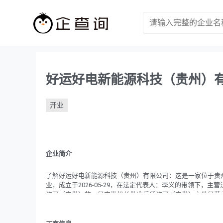
好运好电新能源科技（贵州）
开业
企业简介
了解好运好电新能源科技（贵州）有限公司：这是一家位于贵州省
业，成立于2026-05-29，在法定代表人：李义的带领下
许可（审批）的，经审批机关批准后凭许可（审批）文件经营
般项目：技术服务、技术开发、技术咨询、技术交流、技术转
电池销售；输配电及控制设备制造；装卸搬运；劳务服务（不
务（不含危险化学品等需许可审批的项目）；电力设施器材销