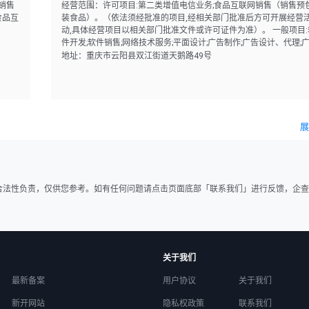
销售
经营范围：许可项目:第二类增值电信业务;食品互联网销售（销售预
食品互
装食品）。（依法须经批准的项目,经相关部门批准后方可开展经营
动,具体经营项目以相关部门批准文件或许可证件为准）。 一般项目:
件开发;软件销售;网络技术服务;平面设计;广告制作;广告设计、代理;
告发布（非广播电台、电视台、报刊出版单位）;市场营销策划;图文
地址：重庆市云阳县双江街道天鹅路49号
计制作;会议及展览服务;婚姻介绍服务;摄像及视频制作服务;信息咨询
务（不含许可类信息咨询服务）;日用百货销售;农副产品销售;食用农
品零售;五金产品零售;建筑材料销售;日用杂品销售;化妆品零售;日用
售;服装服饰零售;珠宝首饰零售;机械设备销售;机械零件、零部件销售
联网销售（除销售需要许可的商品）。（除依法须经批准的项目外,
展
营业执照依法自主开展经营活动）。
合法性负责，仅供您参考。如有任何问题请点击页面底部「联系我们」进行反馈，企查
关于我们
最新备案
用户协议
关于我们
新开网站
隐私权政策
联系我们