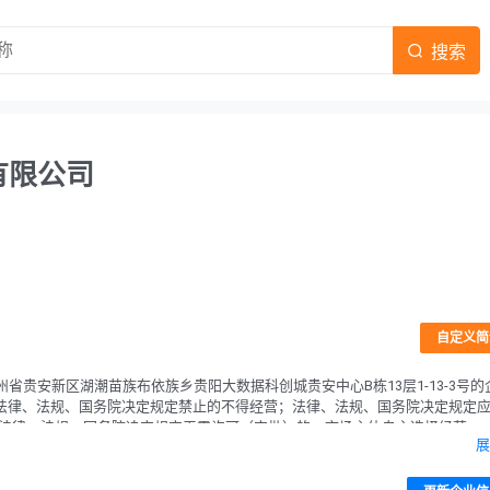
搜索
有限公司
自定义简
贵安新区湖潮苗族布依族乡贵阳大数据科创城贵安中心B栋13层1-13-3号的
，主营法律、法规、国务院决定规定禁止的不得经营；法律、法规、国务院决定规定
;法律、法规、国务院决定规定无需许可（审批）的，市场主体自主选择经营。
展
让、技术推广；太阳能发电技术服务；充电桩销售；电动汽车充电基础设施运
含劳务派遣）；智能输配电及控制设备销售；集中式快速充电站；普通货物仓
售；国内货物运输代理；蓄电池租赁；园区管理服务；新能源汽车换电设施销