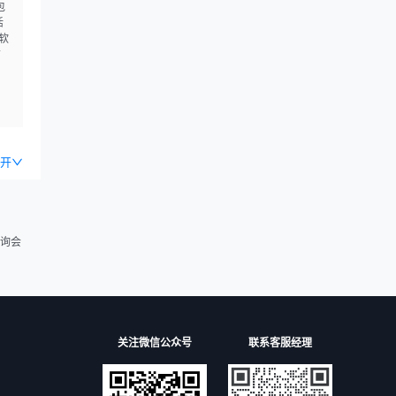
包
活
软
广
设
服
产
品销
;互
凭
开
询会
关注微信公众号
联系客服经理