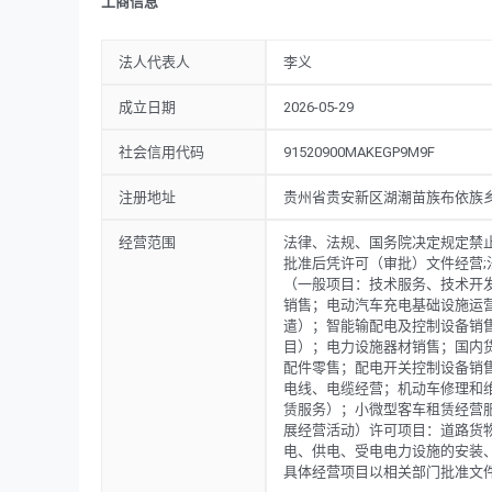
工商信息
汽车零配件零售；配电开关控制设备销售；光伏设备及元器件
修理和维护；信息系统运行维护服务；道路货物运输站经营；
赁。（除依法须经批准的项目外，凭营业执照依法自主开展经
法人代表人
李义
险货物）；供电业务；输电、供电、受电电力设施的安装、维
营项目以相关部门批准文件或许可证件为准）），注册资本为2
成立日期
2026-05-29
社会信用代码
91520900MAKEGP9M9F
注册地址
贵州省贵安新区湖潮苗族布依族乡贵
经营范围
法律、法规、国务院决定规定禁
批准后凭许可（审批）文件经营
（一般项目：技术服务、技术开
销售；电动汽车充电基础设施运
遣）；智能输配电及控制设备销
目）；电力设施器材销售；国内
配件零售；配电开关控制设备销
电线、电缆经营；机动车修理和
赁服务）；小微型客车租赁经营
展经营活动）许可项目：道路货
电、供电、受电电力设施的安装
具体经营项目以相关部门批准文