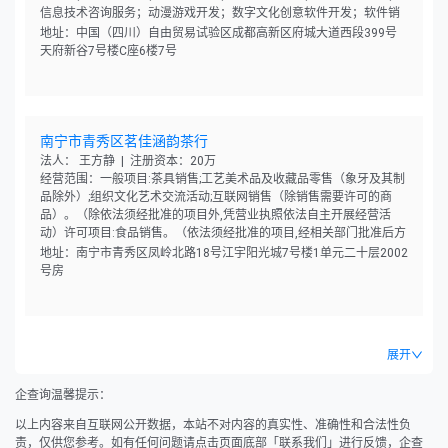
信息技术咨询服务；动漫游戏开发；数字文化创意软件开发；软件销
售。（除依法须经批准的项目外，凭营业执照依法自主开展经营活
地址：中国（四川）自由贸易试验区成都高新区府城大道西段399号
动）
天府新谷7号楼C座6楼7号
南宁市青秀区茗佳涵韵茶行
法人： 王方静 | 注册资本：20万
经营范围：一般项目:茶具销售;工艺美术品及收藏品零售（象牙及其制
品除外）;组织文化艺术交流活动;互联网销售（除销售需要许可的商
品）。（除依法须经批准的项目外,凭营业执照依法自主开展经营活
动）许可项目:食品销售。（依法须经批准的项目,经相关部门批准后方
可开展经营活动,具体经营项目以相关部门批准文件或许可证件为准）
地址：南宁市青秀区凤岭北路18号江宇阳光城7号楼1单元二十层2002
号房
展开
企查询温馨提示：
以上内容来自互联网公开数据，本站不对内容的真实性、准确性和合法性负
责，仅供您参考。如有任何问题请点击页面底部「联系我们」进行反馈，企查