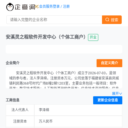
会员服务
登录 / 注册
搜索
安溪灵之程软件开发中心（个体工商户）
开业
企业简介
自定义简介
安溪灵之程软件开发中心（个体工商户）成立于2026-07-03，是领
域的参与者，法人李泽绵，注册资本万元，公司坐落于福建省安溪县凤城
镇利民路368号时代广场B幢2梯1203室，主要业务包括一般项目：软件
开发；数字技术服务；人工智能基础软件开发；信息技术咨询服务；信息
系统集成服务；人工智能应用软件开发；数据处理和存储支持服务；软件
展开
外包服务。（除依法须经批准的项目外，凭营业执照依法自主开展经营活
工商信息
更新企业信息
动）。
法人代表人
李泽绵
注册资本
万人民币