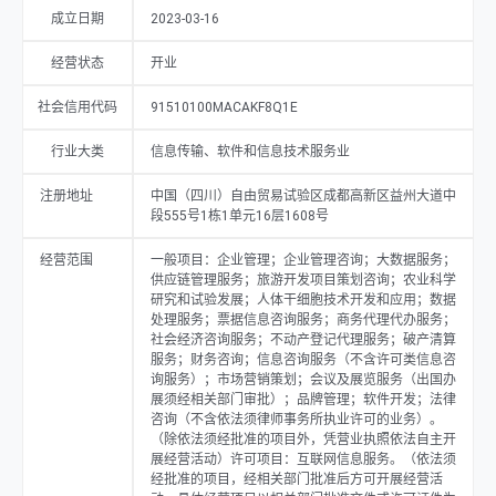
许可项目：互联网信息服务。（依法须经批准的项目，经相关部门批准后
成立日期
2023-03-16
方可开展经营活动，具体经营项目以相关部门批准文件或许可证件为
准）。
经营状态
开业
社会信用代码
91510100MACAKF8Q1E
行业大类
信息传输、软件和信息技术服务业
注册地址
中国（四川）自由贸易试验区成都高新区益州大道中
段555号1栋1单元16层1608号
经营范围
一般项目：企业管理；企业管理咨询；大数据服务；
供应链管理服务；旅游开发项目策划咨询；农业科学
研究和试验发展；人体干细胞技术开发和应用；数据
处理服务；票据信息咨询服务；商务代理代办服务；
社会经济咨询服务；不动产登记代理服务；破产清算
服务；财务咨询；信息咨询服务（不含许可类信息咨
询服务）；市场营销策划；会议及展览服务（出国办
展须经相关部门审批）；品牌管理；软件开发；法律
咨询（不含依法须律师事务所执业许可的业务）。
（除依法须经批准的项目外，凭营业执照依法自主开
展经营活动）许可项目：互联网信息服务。（依法须
经批准的项目，经相关部门批准后方可开展经营活