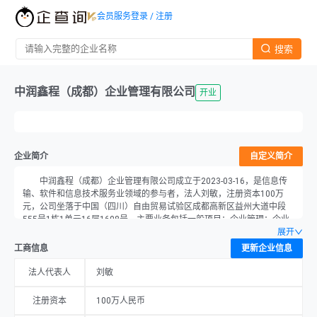
会员服务
登录 / 注册
搜索
中润鑫程（成都）企业管理有限公司
开业
企业简介
自定义简介
中润鑫程（成都）企业管理有限公司成立于2023-03-16，是信息传
输、软件和信息技术服务业领域的参与者，法人刘敏，注册资本100万
元，公司坐落于中国（四川）自由贸易试验区成都高新区益州大道中段
555号1栋1单元16层1608号，主要业务包括一般项目：企业管理；企业
管理咨询；大数据服务；供应链管理服务；旅游开发项目策划咨询；农业
展开
科学研究和试验发展；人体干细胞技术开发和应用；数据处理服务；票据
工商信息
更新企业信息
信息咨询服务；商务代理代办服务；社会经济咨询服务；不动产登记代理
服务；破产清算服务；财务咨询；信息咨询服务（不含许可类信息咨询服
法人代表人
刘敏
务）；市场营销策划；会议及展览服务（出国办展须经相关部门审批）；
品牌管理；软件开发；法律咨询（不含依法须律师事务所执业许可的业
注册资本
100万人民币
务）。（除依法须经批准的项目外，凭营业执照依法自主开展经营活动）