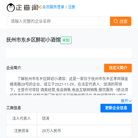
会员服务
登录 / 注册
搜索
抚州市东乡区醉初小酒馆
未知
企业简介
自定义简介
了解抚州市东乡区醉初小酒馆：这是一家位于抚州市东乡区孝岗镇金
峰南路28号的企业，成立于2021-11-29，在法定代表人：饶涛的带领
下，主营许可项目:酒类经营,食品销售,食品互联网销售,餐饮服务（依法须
经批准的项目,经相关部门批准后方可开展经营活动,具体经营项目以相关
部门批准文件或许可证件为准）一般项目:保健食品（预包装）销售,食品
展开
互联网销售（仅销售预包装食品）（除依法须经批准的项目外,凭营业执
工商信息
更新企业信息
照依法自主开展经营活动），注册资本为20万元，当前经营状况为未
知。
法人代表人
饶涛
注册资本
20万人民币