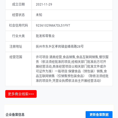
成立日期
2021-11-29
经营状态
未知
社会信用代码
92361029MA7DL51F9T
行业大类
批发和零售业
注册地址
抚州市东乡区孝岗镇金峰南路28号
经营范围
许可项目:酒类经营,食品销售,食品互联网销售,餐饮服
务（依法须经批准的项目,经相关部门批准后方可开
展经营活动,具体经营项目以相关部门批准文件或许
可证件为准）一般项目:保健食品（预包装）销售,食
品互联网销售（仅销售预包装食品）（除依法须经批
准的项目外,凭营业执照依法自主开展经营活动）
更多商业线索>>>
企业备案信息
更新备案数据