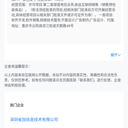
经营范围：许可项目:第二类增值电信业务;食品互联网销售（销售预包
装食品）。（依法须经批准的项目,经相关部门批准后方可开展经营活
动,具体经营项目以相关部门批准文件或许可证件为准）。 一般项目:
软件开发;软件销售;网络技术服务;平面设计;广告制作;广告设计、代理;
广告发布（非广播电台、电视台、报刊出版单位）;市场营销策划;图文
地址：重庆市云阳县双江街道天鹅路49号
设计制作;会议及展览服务;婚姻介绍服务;摄像及视频制作服务;信息咨询
服务（不含许可类信息咨询服务）;日用百货销售;农副产品销售;食用农
产品零售;五金产品零售;建筑材料销售;日用杂品销售;化妆品零售;日用
品销售;服装服饰零售;珠宝首饰零售;机械设备销售;机械零件、零部件销
售;互联网销售（除销售需要许可的商品）。（除依法须经批准的项目
展开
外,凭营业执照依法自主开展经营活动）。
企查询温馨提示：
以上内容来自互联网公开数据，本站不对内容的真实性、准确性和合法性负
责，仅供您参考。如有任何问题请点击页面底部「联系我们」进行反馈，企查
询会积极处理。
热门企业
深圳省加信息技术有限公司