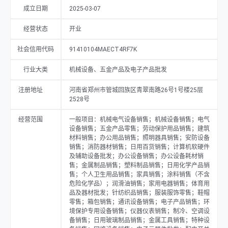
成立日期
2025-03-07
经营状态
开业
社会信用代码
91410104MAECT4RF7K
行业大类
机械设备、五金产品及电子产品批发
注册地址
河南省郑州市管城回族区青翠南路26号1号楼25层
2528号
经营范围
一般项目：机械电气设备销售；机械设备销售；电气
设备销售；五金产品零售；劳动保护用品销售；建筑
材料销售；办公用品销售；照明器具销售；安防设备
销售；消防器材销售；日用百货销售；计算机软硬件
及辅助设备批发；办公设备销售；办公设备耗材销
售；金属制品销售；塑料制品销售；日用化学产品销
售；个人卫生用品销售；家具销售；涂料销售（不含
危险化学品）；润滑油销售；家用电器销售；体育用
品及器材批发；针纺织品销售；服装服饰零售；鞋帽
零售；箱包销售；通讯设备销售；电子产品销售；环
境保护专用设备销售；仪器仪表销售；制冷、空调设
备销售；日用玻璃制品销售；金属工具销售；特种设