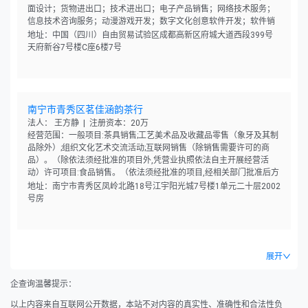
面设计；货物进出口；技术进出口；电子产品销售；网络技术服务；
信息技术咨询服务；动漫游戏开发；数字文化创意软件开发；软件销
售。（除依法须经批准的项目外，凭营业执照依法自主开展经营活
地址：中国（四川）自由贸易试验区成都高新区府城大道西段399号
动）
天府新谷7号楼C座6楼7号
南宁市青秀区茗佳涵韵茶行
法人： 王方静 | 注册资本：20万
经营范围：一般项目:茶具销售;工艺美术品及收藏品零售（象牙及其制
品除外）;组织文化艺术交流活动;互联网销售（除销售需要许可的商
品）。（除依法须经批准的项目外,凭营业执照依法自主开展经营活
动）许可项目:食品销售。（依法须经批准的项目,经相关部门批准后方
可开展经营活动,具体经营项目以相关部门批准文件或许可证件为准）
地址：南宁市青秀区凤岭北路18号江宇阳光城7号楼1单元二十层2002
号房
展开
企查询温馨提示：
以上内容来自互联网公开数据，本站不对内容的真实性、准确性和合法性负