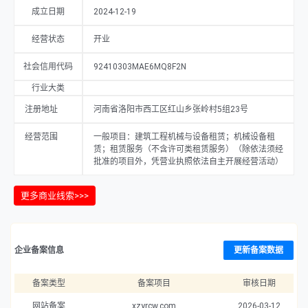
成立日期
2024-12-19
经营状态
开业
社会信用代码
92410303MAE6MQ8F2N
行业大类
注册地址
河南省洛阳市西工区红山乡张岭村5组23号
经营范围
一般项目：建筑工程机械与设备租赁；机械设备租
赁；租赁服务（不含许可类租赁服务）（除依法须经
批准的项目外，凭营业执照依法自主开展经营活动）
更多商业线索>>>
企业备案信息
更新备案数据
备案类型
备案项目
审核日期
网站备案
xzyrcw.com
2026-03-12