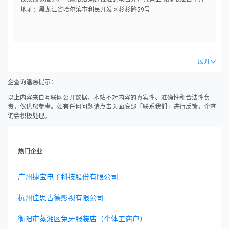
展经营活动）
地址：黑龙江省哈尔滨市利民开发区杉杉路59号
展开
企查询温馨提示：
以上内容来自互联网公开数据，本站不对内容的真实性、准确性和合法性负
责，仅供您参考。如有任何问题请点击页面底部「联系我们」进行反馈，企查
询会积极处理。
热门企业
广州捷宝电子科技股份有限公司
杭州佳思古德影视有限公司
衡阳市蒸湘区兔牙服装店（个体工商户）