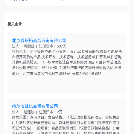
相关企业
北京睿职拓商务咨询有限公司
法人： 周丽虹 | 注册资本：537万
经营范围：企业管理咨询;企业策划、设计;公共关系服务;教育咨询;销售
自行开发后的产品;技术开发、技术咨询、技术服务;软件开发;软件咨询;
计算机系统服务。（市场主体依法自主选择经营项目,开展经营活动;依
法须经批准的项目,经相关部门批准后依批准的内容开展经营活动;不得
从事国家和本市产业政策禁止和限制类项目的经营活动。）
地址：北京市海淀区中关村东路66号1号楼2层商业5-058
哈尔滨峰亿商贸有限公司
法人： 赵连波 | 注册资本：2万
经营范围：许可项目：食品销售。（依法须经批准的项目，经相关部
门批准后方可开展经营活动，具体经营项目以相关部门批准文件或许
可证件为准）一般项目：食品互联网销售（仅销售预包装食品）；会
议及展览服务。（除依法须经批准的项目外，凭营业执照依法自主开