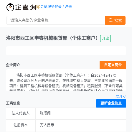
会员服务
登录 / 注册
搜索
洛阳市西工区申睿机械租赁部（个体工商户）
开业
企业简介
自定义简介
洛阳市西工区申睿机械租赁部（个体工商户）：自2024-12-19以
来，该公司以其万元的注册资金，在领域中稳步发展。主要业务涵盖一般
项目：建筑工程机械与设备租赁；机械设备租赁；租赁服务（不含许可类
租赁服务）（除依法须经批准的项目外，凭营业执照依法自主开展经营活
动），企业总部设在河南省洛阳市西工区红山乡张岭村5组23号。
展开
工商信息
更新企业信息
法人代表人
张闯闯
注册资本
万人民币