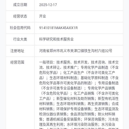
销售；普通机械设备安装服务；环保咨询服务；污水处理及其再生利用；
成立日期
2025-12-17
水环境污染防治服务；水污染治理；大气污染治理；大气环境污染防治服
务；货物进出口；技术进出口（除依法须经批准的项目外，凭营业执照依
经营状态
开业
法自主开展经营活动）。
社会信用代码
91410181MAK45AXX1R
行业大类
科学研究和技术服务业
注册地址
河南省郑州市巩义市夹津口镇铁生沟村六组32号
经营范围
一般项目：技术服务、技术开发、技术咨询、技术交
流、技术转让、技术推广；专用化学产品制造（不含
危险化学品）；化工产品生产（不含许可类化工产
品）；生态环境材料制造；基础化学原料制造（不含
危险化学品等许可类化学品的制造）；专用设备制造
（不含许可类专业设备制造）；专用化学产品销售
（不含危险化学品）；化工产品销售（不含许可类化
工产品）；新型催化材料及助剂销售；新型有机活性
材料销售；生态环境材料销售；再生资源销售；合成
材料销售；环境保护专用设备销售；生态环境监测及
检测仪器仪表销售；食品添加剂销售；耐火材料销
售；普通机械设备安装服务；环保咨询服务；污水处
理及其再生利用；水环境污染防治服务；水污染治