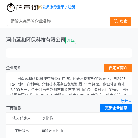
会员服务
登录 / 注册
搜索
河南蓝和环保科技有限公司
开业
企业简介
自定义简介
河南蓝和环保科技有限公司在法定代表人刘艳艳的领导下，自2025-
12-17起，在科学研究和技术服务业领域积累了1年经验。企业注册资本
为800万元，位于河南省郑州市巩义市夹津口镇铁生沟村六组32号，业务
范围主要包括一般项目：技术服务、技术开发、技术咨询、技术交流、技
术转让、技术推广；专用化学产品制造（不含危险化学品）；化工产品生
展开
产（不含许可类化工产品）；生态环境材料制造；基础化学原料制造（不
工商信息
更新企业信息
含危险化学品等许可类化学品的制造）；专用设备制造（不含许可类专业
设备制造）；专用化学产品销售（不含危险化学品）；化工产品销售（不
法人代表人
刘艳艳
含许可类化工产品）；新型催化材料及助剂销售；新型有机活性材料销
售；生态环境材料销售；再生资源销售；合成材料销售；环境保护专用设
注册资本
800万人民币
备销售；生态环境监测及检测仪器仪表销售；食品添加剂销售；耐火材料