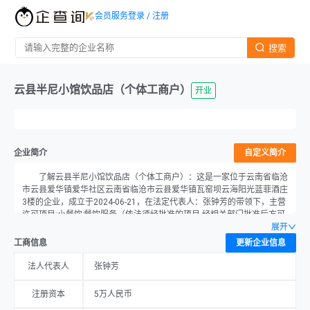
会员服务
登录 / 注册
搜索
云县半尼小馆饮品店（个体工商户）
开业
企业简介
自定义简介
了解云县半尼小馆饮品店（个体工商户）：这是一家位于云南省临沧
市云县爱华镇爱华社区云南省临沧市云县爱华镇瓦窑坝云海阳光蓝菲酒庄
3楼的企业，成立于2024-06-21，在法定代表人：张钟芳的带领下，主营
许可项目:小餐饮;餐饮服务（依法须经批准的项目,经相关部门批准后方可
开展经营活动,具体经营项目以相关部门批准文件或许可证件为准），注
展开
册资本为5万元，当前经营状况为开业。
工商信息
更新企业信息
法人代表人
张钟芳
注册资本
5万人民币