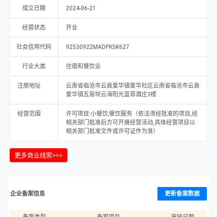
成立日期
2024-06-21
经营状态
开业
社会信用代码
92530922MADPK5K627
行业大类
住宿和餐饮业
注册地址
云南省临沧市云县爱华镇爱华社区云南省临沧市云县
爱华镇瓦窑坝云海阳光蓝菲酒庄3楼
经营范围
许可项目:小餐饮;餐饮服务（依法须经批准的项目,经
相关部门批准后方可开展经营活动,具体经营项目以
相关部门批准文件或许可证件为准）
更多商业线索>>>
企业备案信息
更新备案数据