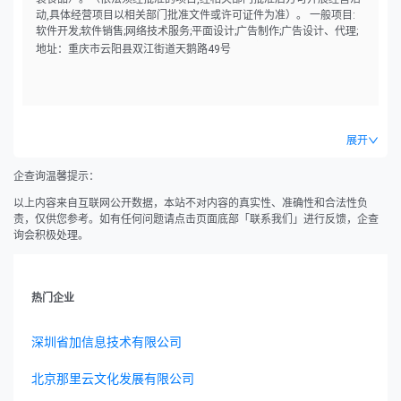
动,具体经营项目以相关部门批准文件或许可证件为准）。 一般项目:
软件开发;软件销售;网络技术服务;平面设计;广告制作;广告设计、代理;
广告发布（非广播电台、电视台、报刊出版单位）;市场营销策划;图文
地址：重庆市云阳县双江街道天鹅路49号
设计制作;会议及展览服务;婚姻介绍服务;摄像及视频制作服务;信息咨询
服务（不含许可类信息咨询服务）;日用百货销售;农副产品销售;食用农
产品零售;五金产品零售;建筑材料销售;日用杂品销售;化妆品零售;日用
品销售;服装服饰零售;珠宝首饰零售;机械设备销售;机械零件、零部件销
售;互联网销售（除销售需要许可的商品）。（除依法须经批准的项目
展开
外,凭营业执照依法自主开展经营活动）。
企查询温馨提示：
以上内容来自互联网公开数据，本站不对内容的真实性、准确性和合法性负
责，仅供您参考。如有任何问题请点击页面底部「联系我们」进行反馈，企查
询会积极处理。
热门企业
深圳省加信息技术有限公司
北京那里云文化发展有限公司