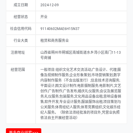
成立日期
2024-12-09
经营状态
开业
社会信用代码
91140602MAE6H15N37
行业大类
租赁和商务服务业
注册地址
山西省朔州市朔城区南城街道水乡湾小区南门11-13
号商铺
经营范围
一般项目:组织文化艺术交流活动;广告设计、代理;摄
像及视频制作服务;企业形象策划;市场营销策划;数字
内容制作服务（不含出版发行）;信息技术咨询服务;
平面设计;图文设计制作;电影摄制服务;电影制片;文艺
创作;广告制作;广告发布;婚庆礼仪服务;会议及展览服
务;礼仪服务;包装服务;文化用品设备出租;音响设备销
售;软件开发;专业设计服务;服装服饰出租;项目策划与
公关服务;体育经纪人服务;体育竞赛组织;文化娱乐经
纪人服务。（除依法须经批准的项目外,凭营业执照
依法自主开展经营活动）
更多商业线索>>>