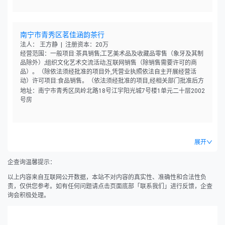
南宁市青秀区茗佳涵韵茶行
法人： 王方静 | 注册资本：20万
经营范围：一般项目:茶具销售;工艺美术品及收藏品零售（象牙及其制
品除外）;组织文化艺术交流活动;互联网销售（除销售需要许可的商
品）。（除依法须经批准的项目外,凭营业执照依法自主开展经营活
动）许可项目:食品销售。（依法须经批准的项目,经相关部门批准后方
可开展经营活动,具体经营项目以相关部门批准文件或许可证件为准）
地址：南宁市青秀区凤岭北路18号江宇阳光城7号楼1单元二十层2002
号房
展开
企查询温馨提示：
以上内容来自互联网公开数据，本站不对内容的真实性、准确性和合法性负
责，仅供您参考。如有任何问题请点击页面底部「联系我们」进行反馈，企查
询会积极处理。