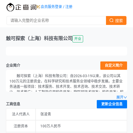
会员服务
登录 / 注册
搜索
触可探索（上海）科技有限公司
开业
企业简介
自定义简介
触可探索（上海）科技有限公司：自2026-03-19以来，该公司以其
100万元的注册资金，在科学研究和技术服务业领域中稳步发展。主要业
务涵盖一般项目：技术服务、技术开发、技术咨询、技术交流、技术转
让、技术推广；人工智能应用软件开发；物联网技术研发；软件开发；软
件销售；信息系统集成服务；数据处理服务；可穿戴智能设备销售；电子
展开
产品销售；互联网销售（除销售需要许可的商品）；品牌管理；市场营销
工商信息
更新企业信息
策划；专业设计服务；货物进出口；技术进出口。（除依法须经批准的项
目外，凭营业执照依法自主开展经营活动）许可项目：第二类增值电信业
法人代表人
张凌青
务；互联网信息服务。（依法须经批准的项目，经相关部门批准后方可开
展经营活动，具体经营项目以相关部门批准文件或许可证件为准），企业
注册资本
100万人民币
总部设在上海市金山工业区亭卫公路6495弄168号5幢4楼（金工经济小