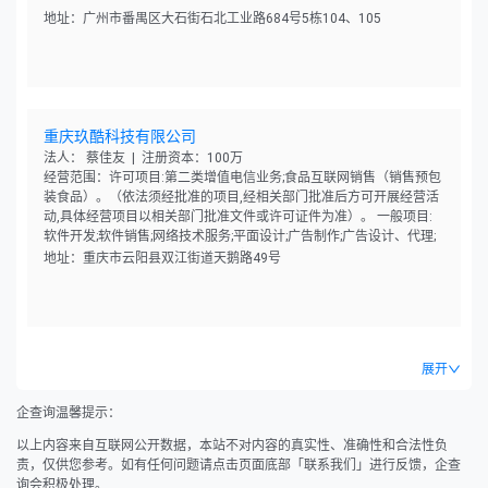
地址：广州市番禺区大石街石北工业路684号5栋104、105
重庆玖酷科技有限公司
法人： 蔡佳友 | 注册资本：100万
经营范围：许可项目:第二类增值电信业务;食品互联网销售（销售预包
装食品）。（依法须经批准的项目,经相关部门批准后方可开展经营活
动,具体经营项目以相关部门批准文件或许可证件为准）。 一般项目:
软件开发;软件销售;网络技术服务;平面设计;广告制作;广告设计、代理;
广告发布（非广播电台、电视台、报刊出版单位）;市场营销策划;图文
地址：重庆市云阳县双江街道天鹅路49号
设计制作;会议及展览服务;婚姻介绍服务;摄像及视频制作服务;信息咨询
服务（不含许可类信息咨询服务）;日用百货销售;农副产品销售;食用农
产品零售;五金产品零售;建筑材料销售;日用杂品销售;化妆品零售;日用
品销售;服装服饰零售;珠宝首饰零售;机械设备销售;机械零件、零部件销
售;互联网销售（除销售需要许可的商品）。（除依法须经批准的项目
展开
外,凭营业执照依法自主开展经营活动）。
企查询温馨提示：
以上内容来自互联网公开数据，本站不对内容的真实性、准确性和合法性负
责，仅供您参考。如有任何问题请点击页面底部「联系我们」进行反馈，企查
询会积极处理。