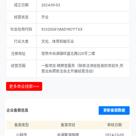
成立日期
2024-09-03
经营状态
开业
社会信用代码
92320581MADYN7YTXX
行业大类
文化、体育和娱乐业
注册地址
常熟市尚湖镇旺盛北路220号二楼
经营范围
一般项目:棋牌室服务（除依法须经批准的项目外,凭
营业执照依法自主开展经营活动）
更多商业线索>>>
企业备案信息
更新备案数据
备案类型
备案项目
审核日期
小程序
尚湖聚源棋牌
2024-10-09