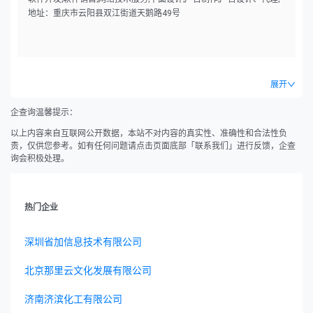
广告发布（非广播电台、电视台、报刊出版单位）;市场营销策划;图文
地址：重庆市云阳县双江街道天鹅路49号
设计制作;会议及展览服务;婚姻介绍服务;摄像及视频制作服务;信息咨询
服务（不含许可类信息咨询服务）;日用百货销售;农副产品销售;食用农
产品零售;五金产品零售;建筑材料销售;日用杂品销售;化妆品零售;日用
品销售;服装服饰零售;珠宝首饰零售;机械设备销售;机械零件、零部件销
售;互联网销售（除销售需要许可的商品）。（除依法须经批准的项目
展开
外,凭营业执照依法自主开展经营活动）。
企查询温馨提示：
以上内容来自互联网公开数据，本站不对内容的真实性、准确性和合法性负
责，仅供您参考。如有任何问题请点击页面底部「联系我们」进行反馈，企查
询会积极处理。
热门企业
深圳省加信息技术有限公司
北京那里云文化发展有限公司
济南济滨化工有限公司