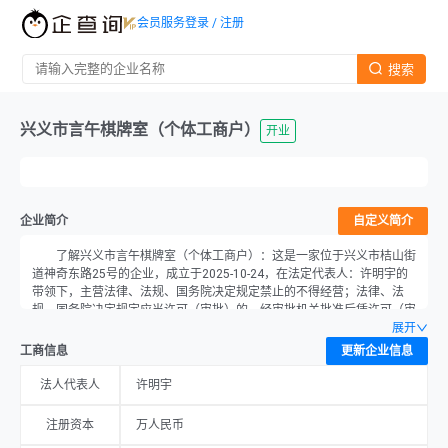
会员服务
登录 / 注册
搜索
兴义市言午棋牌室（个体工商户）
开业
企业简介
自定义简介
了解兴义市言午棋牌室（个体工商户）：这是一家位于兴义市桔山街
道神奇东路25号的企业，成立于2025-10-24，在法定代表人：许明宇的
带领下，主营法律、法规、国务院决定规定禁止的不得经营；法律、法
规、国务院决定规定应当许可（审批）的，经审批机关批准后凭许可（审
批）文件经营;法律、法规、国务院决定规定无需许可（审批）的，市场
展开
主体自主选择经营。（一般项目：健身休闲活动；棋牌室服务；剧本娱乐
工商信息
更新企业信息
活动；休闲娱乐用品设备出租；游艺及娱乐用品销售；游艺用品及室内游
艺器材销售；日用品销售；保健食品（预包装）销售；食品销售（仅销售
法人代表人
许明宇
预包装食品）；互联网销售（除销售需要许可的商品）；台球活动（除许
可业务外，可自主依法经营法律法规非禁止或限制的项目）许可项目：烟
注册资本
万人民币
草制品零售（依法须经批准的项目，经相关部门批准后方可开展经营活