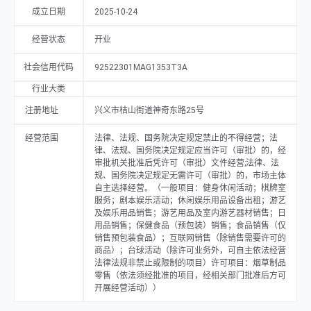
动）），注册资本为万元，当前经营状况为开业。
成立日期
2025-10-24
经营状态
开业
社会信用代码
92522301MAG1353T3A
行业大类
注册地址
兴义市桔山街道神奇东路25号
经营范围
法律、法规、国务院决定规定禁止的不得经营；法
律、法规、国务院决定规定应当许可（审批）的，经
审批机关批准后凭许可（审批）文件经营;法律、法
规、国务院决定规定无需许可（审批）的，市场主体
自主选择经营。（一般项目：健身休闲活动；棋牌室
服务；剧本娱乐活动；休闲娱乐用品设备出租；游艺
及娱乐用品销售；游艺用品及室内游艺器材销售；日
用品销售；保健食品（预包装）销售；食品销售（仅
销售预包装食品）；互联网销售（除销售需要许可的
商品）；台球活动（除许可业务外，可自主依法经营
法律法规非禁止或限制的项目）许可项目：烟草制品
零售（依法须经批准的项目，经相关部门批准后方可
开展经营活动））